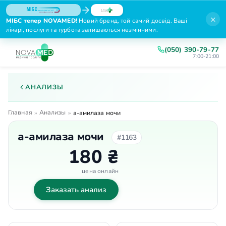
×
МІБС тепер NOVAMED!
Новий бренд, той самий досвід. Ваші
лікарі, послуги та турбота залишаються незмінними.
(050) 390-79-77
7:00-21:00
АНАЛИЗЫ
Главная
Анализы
»
»
а-амилаза мочи
а-амилаза мочи
#1163
180 ₴
цена онлайн
Заказать анализ