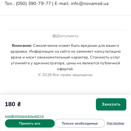
Тел.:
(050) 390-79-77
| E-mail:
info@novamed.ua
Доступность
Внимание:
Самолечение может быть вредным для вашего
здоровья. Информация на сайте не заменяет консультацию
врача и носит ознакомительный характер. Стоимость услуг
уточняйте у администратора, цены не являются публичной
офертой.
© 2026 Все права защищены.
180 ₴
Заказать
Мы используем cookies для аналитики и персонализации. Ваше
согласие поможет сделать сайт удобнее. Подробнее в
Политике
конфиденциальности
.
файлы cookie
файлы cookie
Настройки
Принять все
Только необходимые
Главная
Запись
Звонок
Меню