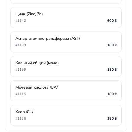
Цинк (Zinc, Zn)
#1142
600 ₴
Аспартатаминотрансфераза /AST/
#1109
180 ₴
Кальций общий (моча)
#1159
180 ₴
Мочевая кислота /UA/
#1115
180 ₴
Хлор /CL/
#1136
180 ₴