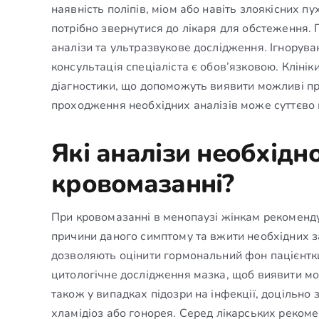
наявність поліпів, міом або навіть злоякісних пу
потрібно звернутися до лікаря для обстеження. 
аналізи та ультразвукове дослідження. Ігнорува
консультація спеціаліста є обов’язковою. Кліні
діагностики, що допоможуть виявити можливі п
проходження необхідних аналізів може суттєво п
Які аналізи необхідн
кровомазанні?
При кровомазанні в менопаузі жінкам рекоменду
причини даного симптому та вжити необхідних за
дозволяють оцінити гормональний фон пацієнтк
цитологічне дослідження мазка, щоб виявити мож
також у випадках підозри на інфекції, доцільно 
хламідіоз або гонорея. Серед лікарських реком