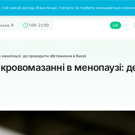
 той самий досвід. Ваші лікарі, послуги та турбота залишаються незмі
ська, 8
7:00-21:00
UA
RU
Лікарі
Пропозиції
Ціни
в менопаузі: де проходити обстеження в Києві
и кровомазанні в менопаузі: 