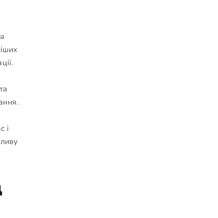
та
ніших
ції.
та
ання.
с і
жливу
д