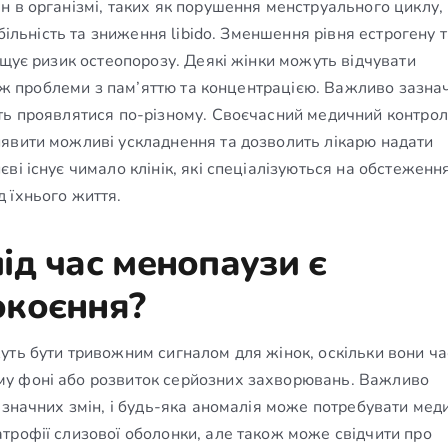
н в організмі, таких як порушення менструального циклу,
абільність та зниження libido. Зменшення рівня естрогену 
ищує ризик остеопорозу. Деякі жінки можуть відчувати
акож проблеми з пам’яттю та концентрацією. Важливо зазна
ть проявлятися по-різному. Своєчасний медичний контрол
явити можливі ускладнення та дозволить лікарю надати
ві існує чимало клінік, які спеціалізуються на обстеженн
 їхнього життя.
ід час менопаузи є
окоєння?
уть бути тривожним сигналом для жінок, оскільки вони ча
му фоні або розвиток серйозних захворювань. Важливо
 значних змін, і будь-яка аномалія може потребувати мед
трофії слизової оболонки, але також може свідчити про