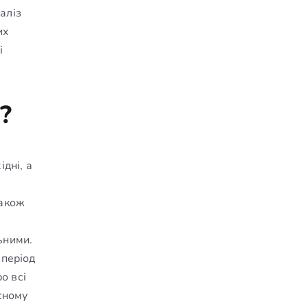
аліз
их
і
?
дні, а
Також
ьними.
 період
о всі
сному