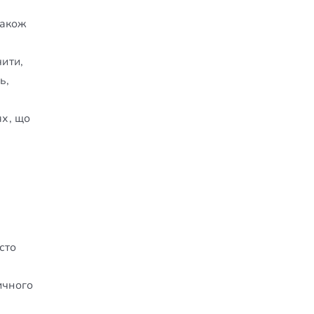
також
чити,
ь,
ях, що
сто
ичного