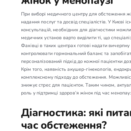
жінок у менопаузі
При виборі медичного центру для обстеження жі
надання послуг та досвід спеціалістів. У Києві іс
консультацій, необхідних для діагностики можл
медичних установ варто виділити ті, що спеціалі
Фахівці в таких центрах готові надати вичерпну
контролювати гормональний баланс та запобіга
персоналізований підхід до кожної пацієнтки до
Крім того, наявність акушер-гінекологів, ендокр
комплексному підходу до обстеження. Можливіст
знижує стрес для пацієнток. Таким чином, актуал
роль у підтримці здоров’я жінок під час менопау
Діагностика: які пит
час обстеження?