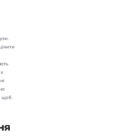
узи.
цінити
ують
их
ні
но
, щоб
ня