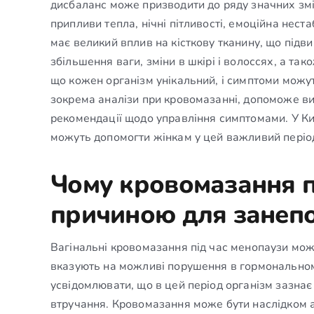
дисбаланс може призводити до ряду значних змі
припливи тепла, нічні пітливості, емоційна нест
має великий вплив на кісткову тканину, що підв
збільшення ваги, зміни в шкірі і волоссях, а т
що кожен організм унікальний, і симптоми можу
зокрема аналізи при кровомазанні, допоможе ви
рекомендації щодо управління симптомами. У Киє
можуть допомогти жінкам у цей важливий період
Чому кровомазання п
причиною для занеп
Вагінальні кровомазання під час менопаузи мож
вказують на можливі порушення в гормонально
усвідомлювати, що в цей період організм зазнає
втручання. Кровомазання може бути наслідком а