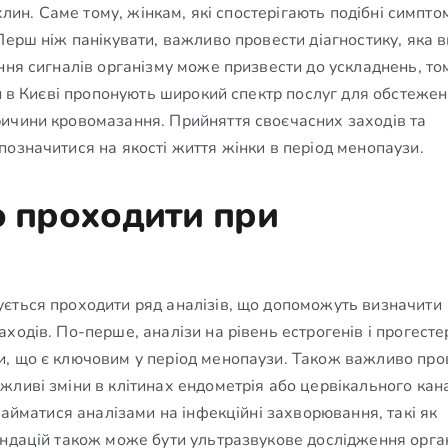
хлин. Саме тому, жінкам, які спостерігають подібні симпто
Перш ніж панікувати, важливо провести діагностику, яка 
ння сигналів організму може призвести до ускладнень, то
ки в Києві пропонують широкий спектр послуг для обстежен
ричини кровомазання. Прийняття своєчасних заходів та
означитися на якості життя жінки в період менопаузи.
о проходити при
ється проходити ряд аналізів, що допоможуть визначити
ходів. По-перше, аналізи на рівень естрогенів і прогесте
и, що є ключовим у період менопаузи. Також важливо про
ливі зміни в клітинах ендометрія або цервікального кан
займатися аналізами на інфекційні захворювання, такі як
ендацій також може бути ультразвукове дослідження орга