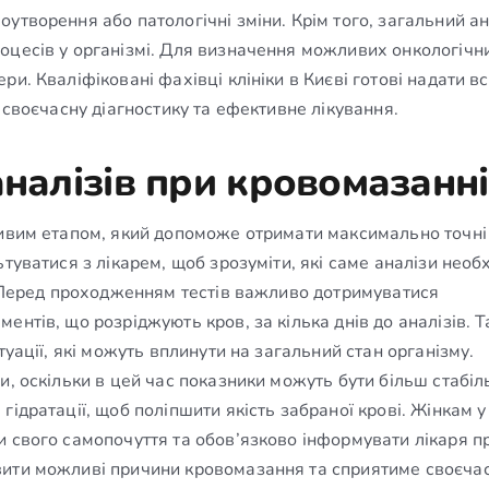
утворення або патологічні зміни. Крім того, загальний ан
оцесів у організмі. Для визначення можливих онкологічн
и. Кваліфіковані фахівці клініки в Києві готові надати вс
 своєчасну діагностику та ефективне лікування.
аналізів при кровомазанні
ливим етапом, який допоможе отримати максимально точні
туватися з лікарем, щоб зрозуміти, які саме аналізи необхі
м. Перед проходженням тестів важливо дотримуватися
ентів, що розріджують кров, за кілька днів до аналізів. 
туації, які можуть вплинути на загальний стан організму.
и, оскільки в цей час показники можуть бути більш стабіл
ідратації, щоб поліпшити якість забраної крові. Жінкам у
 свого самопочуття та обов’язково інформувати лікаря пр
вити можливі причини кровомазання та сприятиме своєча