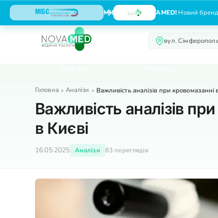
МІБС тепер NOVAMED!
Новий бренд,
вул. Сімферополь
Про нас
Послуги
Головна
Аналізи
»
»
Важливість аналізів при кровомазанні 
Важливість аналізів пр
в Києві
16.05.2025
Аналізи
83 переглядів