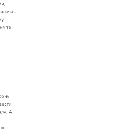
ми,
включає
му
ня та
рону
вести
алу. А
нів