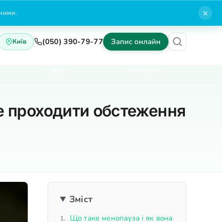
×
нними.
(050) 390-79-77
Запис онлайн
Київ
Блог
Контакти
де проходити обстеження
Зміст
Що таке менопауза і як вона