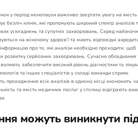
нок у період менопаузи важливо звертати увагу на якість
нує безліч клінік, які пропонують широкий спектр аналізів 
ивих ускладнень та супутніх захворювань. Серед найзнач
зуються на жіночому здоров’ї та мають відповідні акредита
 інформацію про те, які аналізи необхідно проходити, щоб
ти розвитку серйозних захворювань. Сучасне обладнання 
зволяють забезпечити високий рівень діагностики та лікув
инологів та інших спеціалістів у складі команди сприяє
ь проходження всіх аналізів в одному місці економить ча
ьність та якість медичних послуг у столиці відіграють ва
зи.
ання можуть виникнути пі