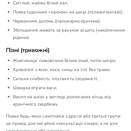
Світлий, майже білий кал;
Поява судинних «зірочок» на шкірі (телеангіектазії);
Червоніння долонь (пальмарна еритема);
Збільшення живота за рахунок асциту (накопичення
рідини).
Пізні (тривожні)
Жовтяниця: пожовтіння білків очей, потім шкіри;
Кровотечі з ясен, носа, синці на тілі без травм;
Сильна слабкість, плутаність свідомості;
Швидка втрата ваги;
Висип на шкірі у вигляді розчосаних місць від
хронічного свербежу.
Поява будь-яких симптомів з другої або третьої групи
це привід для негайної консультації лікаря, а не для
самолікування або очікування.