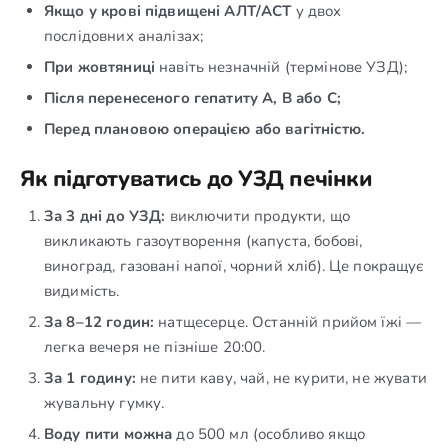
Якщо у крові підвищені АЛТ/АСТ
у двох
послідовних аналізах;
При жовтяниці
навіть незначній (термінове УЗД);
Після перенесеного гепатиту А, В або С;
Перед плановою операцією або вагітністю.
Як підготуватись до УЗД печінки
За 3 дні до УЗД:
виключити продукти, що
викликають газоутворення (капуста, бобові,
виноград, газовані напої, чорний хліб). Це покращує
видимість.
За 8–12 годин:
натщесерце. Останній прийом їжі —
легка вечеря не пізніше 20:00.
За 1 годину:
не пити каву, чай, не курити, не жувати
жувальну гумку.
Воду пити можна
до 500 мл (особливо якщо