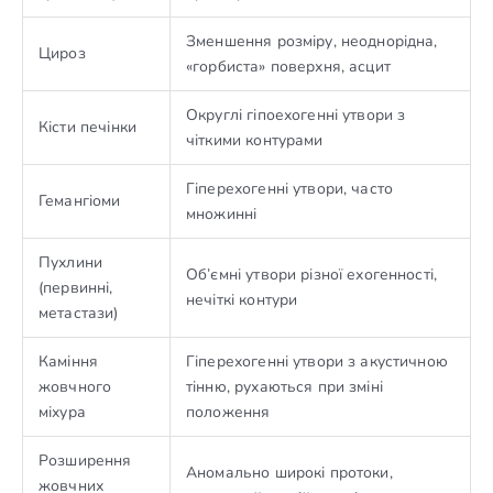
Зменшення розміру, неоднорідна,
Цироз
«горбиста» поверхня, асцит
Округлі гіпоехогенні утвори з
Кісти печінки
чіткими контурами
Гіперехогенні утвори, часто
Гемангіоми
множинні
Пухлини
Об’ємні утвори різної ехогенності,
(первинні,
нечіткі контури
метастази)
Каміння
Гіперехогенні утвори з акустичною
жовчного
тінню, рухаються при зміні
міхура
положення
Розширення
Аномально широкі протоки,
жовчних