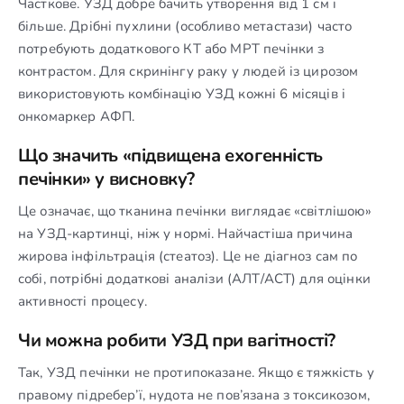
Часткове. УЗД добре бачить утворення від 1 см і
більше. Дрібні пухлини (особливо метастази) часто
потребують додаткового КТ або МРТ печінки з
контрастом. Для скринінгу раку у людей із цирозом
використовують комбінацію УЗД кожні 6 місяців і
онкомаркер АФП.
Що значить «підвищена ехогенність
печінки» у висновку?
Це означає, що тканина печінки виглядає «світлішою»
на УЗД-картинці, ніж у нормі. Найчастіша причина
жирова інфільтрація (стеатоз). Це не діагноз сам по
собі, потрібні додаткові аналізи (АЛТ/АСТ) для оцінки
активності процесу.
Чи можна робити УЗД при вагітності?
Так, УЗД печінки не протипоказане. Якщо є тяжкість у
правому підребер’ї, нудота не пов’язана з токсикозом,