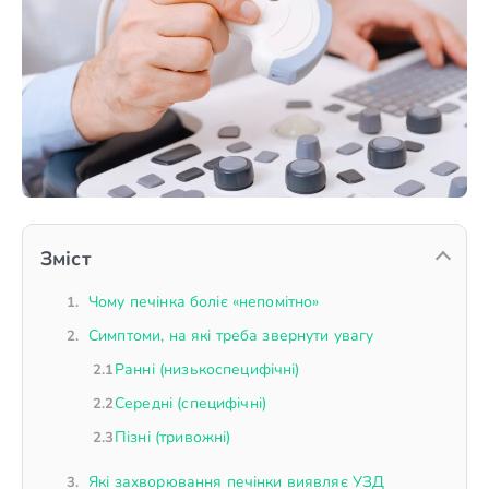
Зміст
Чому печінка боліє «непомітно»
Симптоми, на які треба звернути увагу
Ранні (низькоспецифічні)
Середні (специфічні)
Пізні (тривожні)
Які захворювання печінки виявляє УЗД