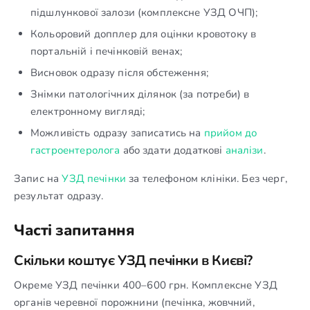
підшлункової залози (комплексне УЗД ОЧП);
Кольоровий допплер для оцінки кровотоку в
портальній і печінковій венах;
Висновок одразу після обстеження;
Знімки патологічних ділянок (за потреби) в
електронному вигляді;
Можливість одразу записатись на
прийом до
гастроентеролога
або здати додаткові
аналізи
.
Запис на
УЗД печінки
за телефоном клініки. Без черг,
результат одразу.
Часті запитання
Скільки коштує УЗД печінки в Києві?
Окреме УЗД печінки 400–600 грн. Комплексне УЗД
органів черевної порожнини (печінка, жовчний,