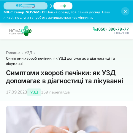
×
МІБС тепер NOVAMED!
Новий бренд, той самий досвід. Ваші
лікарі, послуги та турбота залишаються незмінними.
(050) 390-79-77
7:00-21:00
Головна
УЗД
»
»
Симптоми хвороб печінки: як УЗД допомагає в діагностиці та
лікуванні
Симптоми хвороб печінки: як УЗД
допомагає в діагностиці та лікуванні
17.09.2023
УЗД
159 переглядів