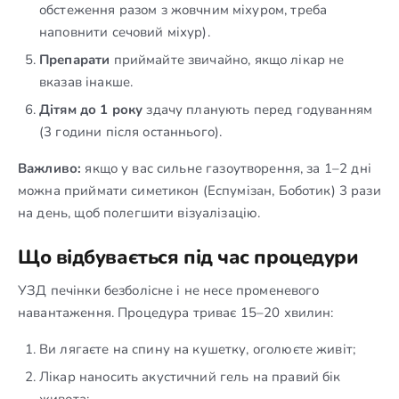
обстеження разом з жовчним міхуром, треба
наповнити сечовий міхур).
Препарати
приймайте звичайно, якщо лікар не
вказав інакше.
Дітям до 1 року
здачу планують перед годуванням
(3 години після останнього).
Важливо:
якщо у вас сильне газоутворення, за 1–2 дні
можна приймати симетикон (Еспумізан, Боботик) 3 рази
на день, щоб полегшити візуалізацію.
Що відбувається під час процедури
УЗД печінки безболісне і не несе променевого
навантаження. Процедура триває 15–20 хвилин:
Ви лягаєте на спину на кушетку, оголюєте живіт;
Лікар наносить акустичний гель на правий бік
живота;