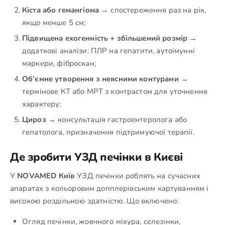
Кіста або гемангіома
→ спостереження раз на рік,
якщо менше 5 см;
Підвищена ехогенність + збільшений розмір
→
додаткові аналізи: ПЛР на гепатити, аутоімунні
маркери, фіброскан;
Об’ємне утворення з неясними контурами
→
термінове КТ або МРТ з контрастом для уточнення
характеру;
Цироз
→ консультація гастроентеролога або
гепатолога, призначення підтримуючої терапії.
Де зробити УЗД печінки в Києві
У
NOVAMED Київ
УЗД печінки роблять на сучасних
апаратах з кольоровим допплерівським картуванням і
високою роздільною здатністю. Що включено:
Огляд печінки, жовчного міхура, селезінки,