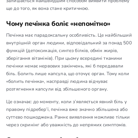
залишається найшвидшим способом виявити проблему
ще до того, як вона стане критичною.
Чому печінка боліє «непомітно»
Печінка має парадоксальну особливість. Це найбільший
внутрішній орган людини, відповідальний за понад 500
функцій (детоксикація, синтез білків, обмін жирів,
зберігання вітамінів). При цьому всередині тканини
печінки немає нервових закінчень, які б передавали
біль. Болить лише капсула, що оточує орган. Тому коли
«болить печінка», насправді людина відчуває
розтягнення капсули від збільшеного органу.
Це означає: до моменту, коли з’являється явний біль у
правому підребер’ї, печінка вже значно збільшена або
суттєво пошкоджена. Раннє виявлення можливе тільки
через скринінг або уважність до непрямих симптомів.