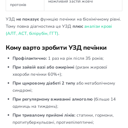
можливий застій жовчі
протоків
УЗД
не показує
функцію печінки на біохімічному рівні.
Тому повна діагностика це УЗД
плюс
аналізи крові
(АЛТ, АСТ, білірубін, ГГТ)
.
Кому варто зробити УЗД печінки
Профілактично:
1 раз на рік після 35 років;
При зайвій вазі або ожирінні
(ризик жирової
хвороби печінки 60%+);
При цукровому діабеті 2 типу
або метаболічному
синдромі;
При регулярному вживанні алкоголю
(більше 14
одиниць на тиждень);
При тривалому прийомі ліків:
статини, гормони,
протитуберкульозні, протиепілептичні;