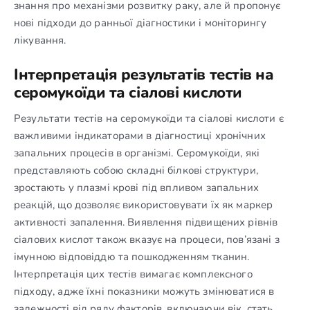
знання про механізми розвитку раку, але й пропонує
нові підходи до ранньої діагностики і моніторингу
лікування.
Інтерпретація результатів тестів на
серомукоїди та сіалові кислоти
Результати тестів на серомукоїди та сіалові кислоти є
важливими індикаторами в діагностиці хронічних
запальних процесів в організмі. Серомукоїди, які
представляють собою складні білкові структури,
зростають у плазмі крові під впливом запальних
реакцій, що дозволяє використовувати їх як маркер
активності запалення. Виявлення підвищених рівнів
сіалових кислот також вказує на процеси, пов’язані з
імунною відповіддю та пошкодженням тканин.
Інтерпретація цих тестів вимагає комплексного
підходу, адже їхні показники можуть змінюватися в
залежності від ряду факторів, включаючи вік, стать