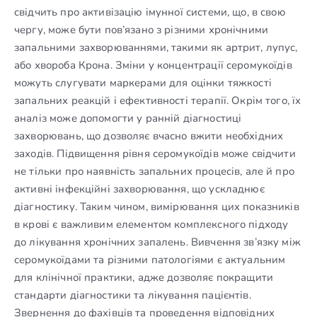
свідчить про активізацію імунної системи, що, в свою
чергу, може бути пов’язано з різними хронічними
запальними захворюваннями, такими як артрит, лупус,
або хвороба Крона. Зміни у концентрації серомукоїдів
можуть слугувати маркерами для оцінки тяжкості
запальних реакцій і ефективності терапії. Окрім того, їх
аналіз може допомогти у ранній діагностиці
захворювань, що дозволяє вчасно вжити необхідних
заходів. Підвищення рівня серомукоїдів може свідчити
не тільки про наявність запальних процесів, але й про
активні інфекційні захворювання, що ускладнює
діагностику. Таким чином, вимірювання цих показників
в крові є важливим елементом комплексного підходу
до лікування хронічних запалень. Вивчення зв’язку між
серомукоїдами та різними патологіями є актуальним
для клінічної практики, адже дозволяє покращити
стандарти діагностики та лікування пацієнтів.
Звернення до фахівців та проведення відповідних