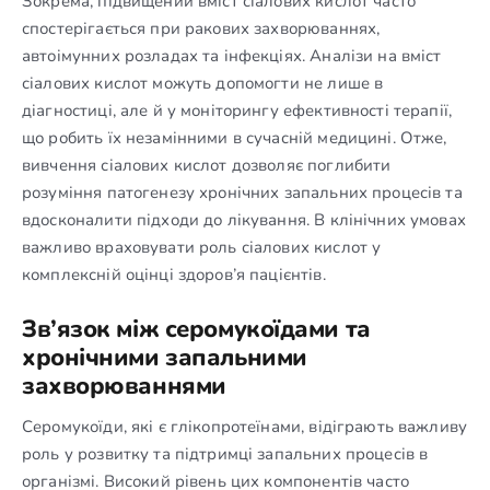
Зокрема, підвищений вміст сіалових кислот часто
спостерігається при ракових захворюваннях,
автоімунних розладах та інфекціях. Аналізи на вміст
сіалових кислот можуть допомогти не лише в
діагностиці, але й у моніторингу ефективності терапії,
що робить їх незамінними в сучасній медицині. Отже,
вивчення сіалових кислот дозволяє поглибити
розуміння патогенезу хронічних запальних процесів та
вдосконалити підходи до лікування. В клінічних умовах
важливо враховувати роль сіалових кислот у
комплексній оцінці здоров’я пацієнтів.
Зв’язок між серомукоїдами та
хронічними запальними
захворюваннями
Серомукоїди, які є глікопротеїнами, відіграють важливу
роль у розвитку та підтримці запальних процесів в
організмі. Високий рівень цих компонентів часто