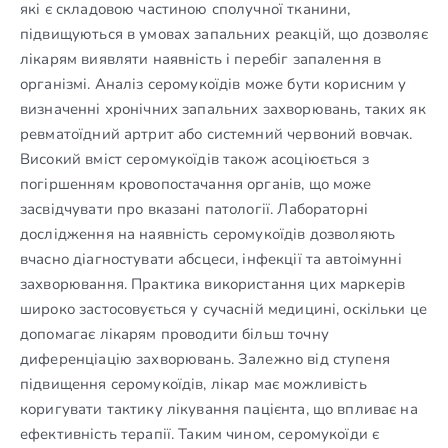
які є складовою частиною сполучної тканини,
підвищуються в умовах запальних реакцій, що дозволяє
лікарям виявляти наявність і перебіг запалення в
організмі. Аналіз серомукоїдів може бути корисним у
визначенні хронічних запальних захворювань, таких як
ревматоїдний артрит або системний червоний вовчак.
Високий вміст серомукоїдів також асоціюється з
погіршенням кровопостачання органів, що може
засвідчувати про вказані патології. Лабораторні
дослідження на наявність серомукоїдів дозволяють
вчасно діагностувати абсцеси, інфекції та автоімунні
захворювання. Практика використання цих маркерів
широко застосовується у сучасній медицині, оскільки це
допомагає лікарям проводити більш точну
диференціацію захворювань. Залежно від ступеня
підвищення серомукоїдів, лікар має можливість
коригувати тактику лікування пацієнта, що впливає на
ефективність терапії. Таким чином, серомукоїди є