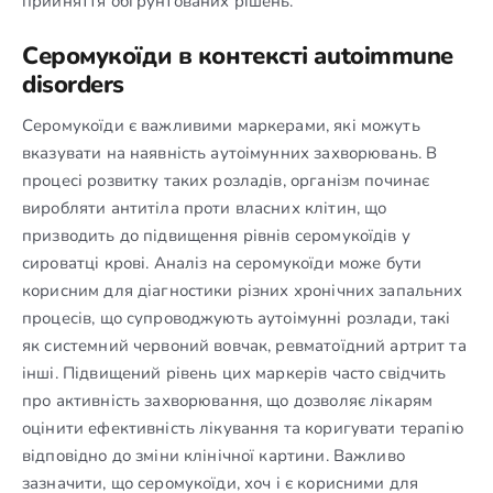
прийняття обґрунтованих рішень.
Серомукоїди в контексті autoimmune
disorders
Серомукоїди є важливими маркерами, які можуть
вказувати на наявність аутоімунних захворювань. В
процесі розвитку таких розладів, організм починає
виробляти антитіла проти власних клітин, що
призводить до підвищення рівнів серомукоїдів у
сироватці крові. Аналіз на серомукоїди може бути
корисним для діагностики різних хронічних запальних
процесів, що супроводжують аутоімунні розлади, такі
як системний червоний вовчак, ревматоїдний артрит та
інші. Підвищений рівень цих маркерів часто свідчить
про активність захворювання, що дозволяє лікарям
оцінити ефективність лікування та коригувати терапію
відповідно до зміни клінічної картини. Важливо
зазначити, що серомукоїди, хоч і є корисними для