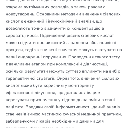
зокрема аутоімунних розладів, а також ракових
новоутворень. Основними методами вивчення сіалових
кислот є ензимний і імунохімічний аналізи, що
дозволяють точно визначити їх концентрацію в
сироватці крові. Підвищений рівень сіалових кислот
може свідчити про активний запалення або злоякісні
процеси, тоді як знижені значення можуть вказувати на
певні ендокринні порушення. Проведення такого тесту
є важливим етапом при комплексній діагностиці,
оскільки результати можуть суттєво вплинути на вибір
терапевтичної стратегії. Окрім того, вивчення сіалових
кислот може бути корисним у моніторингу
ефективності лікування, що дозволяє лікарям
корегувати призначення у відповідь на зміни в стані
пацієнта. Завдяки своїй інформативності, даний аналіз
стає невід’ємною частиною сучасної медичної практики,
забезпечуючи лікарів необхідними даними для