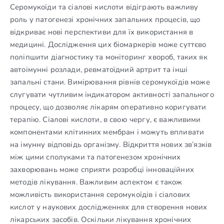
Серомукоїди та сіалові кислоти відіграють важливу
роль у патогенезі хронічних запальних процесів, що
відкриває нові перспективи для їх використання в
медицині. Дослідження цих біомаркерів може суттєво
поліпшити діагностику та моніторинг хвороб, таких як
автоімунні розлади, ревматоїдний артрит та інші
запальні стани. Вимірювання рівнів серомукоїдів може
слугувати чутливим індикатором активності запального
процесу, що дозволяє лікарям оперативно коригувати
терапію. Сіалові кислоти, в свою чергу, є важливими
компонентами клітинних мембран і можуть впливати
на імунну відповідь організму. Відкриття нових зв’язків
між цими сполуками та патогенезом хронічних
захворювань може сприяти розробці інноваційних
методів лікування. Важливим аспектом є також
можливість використання серомукоїдів і сіалових
кислот у наукових дослідженнях для створення нових
лікарських засобів. Оскільки лікування хронічних