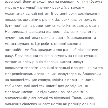
взаємодії. Вони знаходяться на поверхні клітин і беруть
участь у регуляції імунних реакцій, а також у
механізмах адгезії клітин. В останні роки дослідження
показали, що зміни в рівнях сіалових кислот можуть
бути пов’язані з розвитком онкологічних захворювань.
Наприклад, підвищена експресія сіалових кислот на
пухлинних клітинах може сприяти їх виживанню та
метастазуванню. Це робить сіалові кислоти
потенційними біомаркерами для ранньої діагностики
раку. Дослідження також вказують на те, що сучасні
методи аналізу рівнів сіалових кислот можуть
допомогти виявити хронічні запальні процеси, які часто
є передвісниками злоякісних новоутворень. Зважаючи
на важливість цих сполук, клінічна практика має в
своїй арсеналі нові технології для дослідження
сіалових кислот, що відкриває нові горизонти в
онкологічній діагностиці та лікуванні. Таким чином,
вивчення сіалових кислот не тільки розширює наші