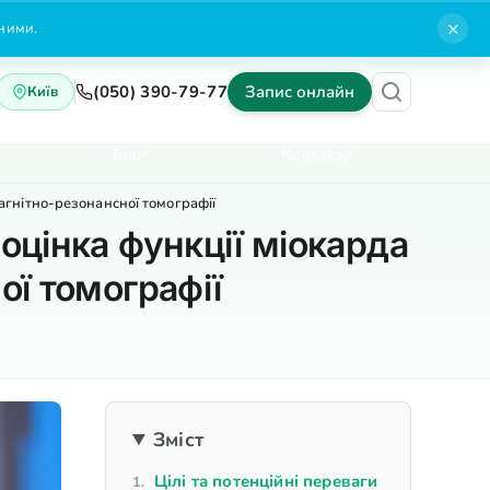
×
нними.
(050) 390-79-77
Запис онлайн
Київ
Блог
Контакти
агнітно-резонансної томографії
оцінка функції міокарда
ої томографії
Зміст
Цілі та потенційні переваги