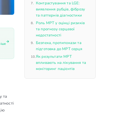
Контрастування та LGE:
виявлення рубців, фіброзу
та паттернів діагностики
Роль МРТ у оцінці ризиків
та прогнозу серцевої
недостатності
Безпека, протипокази та
ніше
підготовка до МРТ серця
Як результати МРТ
впливають на лікування та
моніторинг пацієнтів
у та
атності
цію