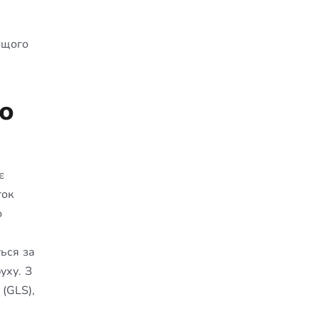
ащого
го
є
ток
о
ться за
уху. З
(GLS),