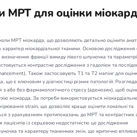
и МРТ для оцінки міокар
токоли МРТ міокарда, що дозволяють детально оцінити ана
 характер міокардіальної тканини. Основою дослідження є
не визначення фракції викиду лівого шлуночка та параметр
истовується контрастне дослідження з гадолієм та послідо
nhancement). Також застосовують T1 та T2 мапінг для оцін
а, що є ключовим у діагностиці різних патологій. Розгляд
я з або без фармакологічного стресу (аденозин), щоб оцін
ію міокарда. За потреби використовується міокардіальн
мірювання strain, що дозволяє краще оцінити локальні та
ться з урахуванням протипоказань до МРТ та контрастних а
ля пацієнтів із серцевою недостатністю це дослідження
луночка та характеру тканинних змін, що критично вплива