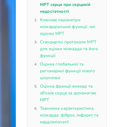
МРТ серця при серцевій
недостатності
Ключові параметри
міокардіальної функції, які
оцінює МРТ
Стандартні протоколи МРТ
для оцінки міокарда та його
функції
Оцінка глобальної та
регіонарної функції лівого
шлуночка
Оцінка фракції викиду та
об’ємів серця за допомогою
МРТ
Тканинна характеристика
міокарда: фіброз, інфаркт та
кардіоміопатії