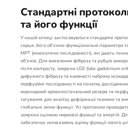
Стандартні протокол
та його функції
У нашій клініці застосовуються стандартні про
серця, його об’ємно-функціональні параметри та
МРТ (кінематичні послідовності), які дають точ
об’ємів. Для виявлення фіброзу та рубців викор
після контрасту, зокрема LGE (late gadolinium e
дифузного фіброзу та наявності набряку міокард
перфузійні послідовності на початку дослідженн
коронарний кровопостачальний резерв та перфуз
тагування для аналізу деформації тканини та ви
глобальні зміни функції. Усі протоколи проводя
зокрема оцінкою ниркової функції та алергій. Д
забезпечує неінвазивну оцінку функції лівого ш