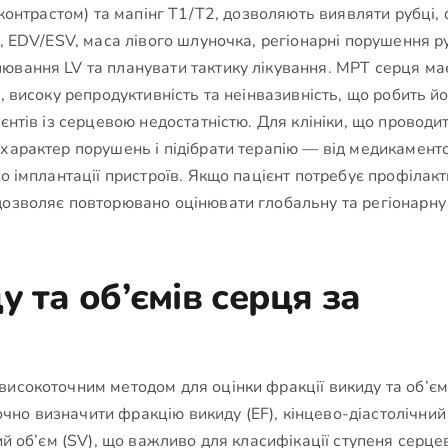
 контрастом) та мапінг T1/T2, дозволяють виявляти рубці,
F, EDV/ESV, маса лівого шлуночка, регіонарні порушення р
ювання LV та планувати тактику лікування. МРТ серця ма
, високу репродуктивність та неінвазивність, що робить й
єнтів із серцевою недостатністю. Для клініки, що проводи
характер порушень і підібрати терапію — від медикамент
бо імплантації пристроїв. Якщо пацієнт потребує профілак
дозволяє повторювано оцінювати глобальну та регіонарну
у та об’ємів серця за
високоточним методом для оцінки фракції викиду та об’єм
но визначити фракцію викиду (EF), кінцево-діастолічний
ий об’єм (SV), що важливо для класифікації ступеня серце