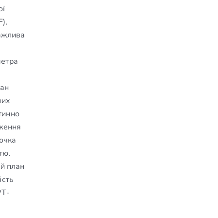
ої
),
Важлива
метра
тан
них
тинно
дження
ночка
тю.
ий план
ість
РТ-