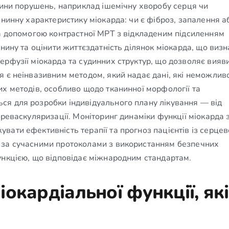
чини порушень, наприклад ішемічну хворобу серця чи
анинну характеристику міокарда: чи є фіброз, запалення а
За допомогою контрастної МРТ з відкладеним підсиленням
анину та оцінити життєздатність ділянок міокарда, що виз
ерфузії міокарда та судинних структур, що дозволяє вияв
я є неінвазивним методом, який надає дані, які неможлив
х методів, особливо щодо тканинної морфології та
ся для розробки індивідуального плану лікування — від
 реваскуляризації. Моніторинг динаміки функції міокарда 
вати ефективність терапії та прогноз пацієнтів із серце
 за сучасними протоколами з використанням безпечних
ункцією, що відповідає міжнародним стандартам.
окардіальної функції, які