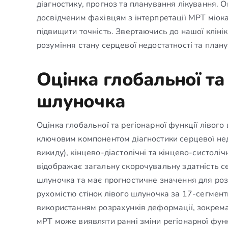
діагностику, прогноз та планування лікування. 
досвідченим фахівцям з інтерпретації МРТ міок
підвищити точність. Звертаючись до нашої кліні
розуміння стану серцевої недостатності та план
Оцінка глобальної та
шлуночка
Оцінка глобальної та регіонарної функції лівог
ключовим компонентом діагностики серцевої нед
викиду), кінцево-діастолічні та кінцево-систоліч
відображає загальну скорочувальну здатність се
шлуночка та має прогностичне значення для розв
рухомістю стінок лівого шлуночка за 17-сегмен
використанням розрахунків деформації, зокрем
мРТ може виявляти ранні зміни регіонарної функц