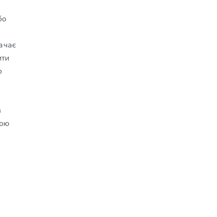
бо
начає
ити
о
з
вою