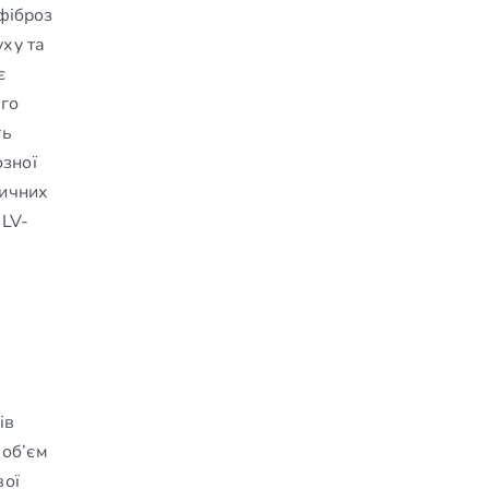
 фіброз
уху та
є
ого
ть
озної
тичних
 LV-
ів
 об’єм
вої