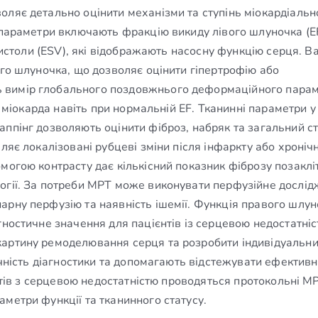
оляє детально оцінити механізми та ступінь міокардіальн
 параметри включають фракцію викиду лівого шлуночка (EF
 систоли (ESV), які відображають насосну функцію серця. 
ого шлуночка, що дозволяє оцінити гіпертрофію або
 вимір глобального поздовжнього деформаційного пара
ї міокарда навіть при нормальній EF. Тканинні параметри у
аппінг дозволяють оцінити фіброз, набряк та загальний с
ляє локалізовані рубцеві зміни після інфаркту або хроніч
могою контрасту дає кількісний показник фіброзу позаклі
огії. За потреби МРТ може виконувати перфузійне дослі
арну перфузію та наявність ішемії. Функція правого шлу
гностичне значення для пацієнтів із серцевою недостатніс
картину ремоделювання серця та розробити індивідуальн
очність діагностики та допомагають відстежувати ефективн
єнтів з серцевою недостатністю проводяться протокольні М
метри функції та тканинного статусу.