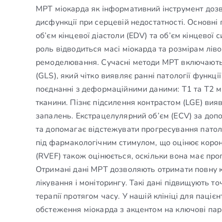
МРТ міокарда як інформативний інструмент дозв
дисфункції при серцевій недостатності. Основні
об’єм кінцевої діастоли (EDV) та об’єм кінцевої
роль відводиться масі міокарда та розмірам лів
ремоделювання. Сучасні методи МРТ включають
(GLS), який чітко виявляє ранні патології функці
поєднанні з деформаційними даними: T1 та T2 м
тканини. Пізнє підсилення контрастом (LGE) вияв
запалень. Екстрацелулярний об’єм (ECV) за допо
та допомагає відстежувати прогресування патол
під фармакологічним стимулом, що оцінює корон
(RVEF) також оцінюється, оскільки вона має про
Отримані дані МРТ дозволяють отримати повну 
лікування і моніторингу. Такі дані підвищують т
терапії протягом часу. У нашій клініці для паці
обстеження міокарда з акцентом на ключові пара