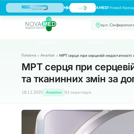
МІБС тепер NOVAMED!
Новий бренд,
вул. Сімферополь
Про нас
Послуги
Головна
Аналізи
»
»
МРТ серця при серцевій недостатності:
МРТ серця при серцевій
та тканинних змін за д
18.11.2025
Аналізи
92 переглядів