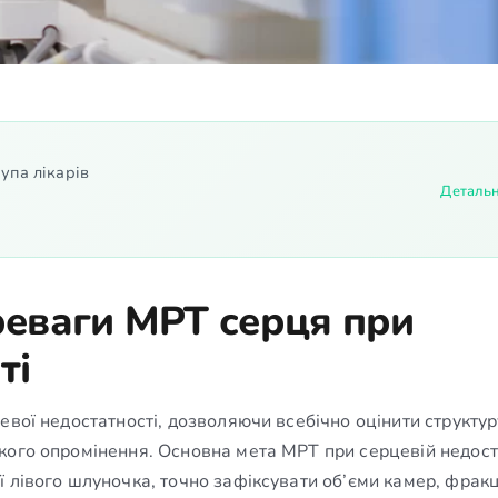
упа лікарів
Деталь
ереваги МРТ серця при
ті
евої недостатності, дозволяючи всебічно оцінити структур
кого опромінення. Основна мета МРТ при серцевій недост
ї лівого шлуночка, точно зафіксувати об’єми камер, фрак