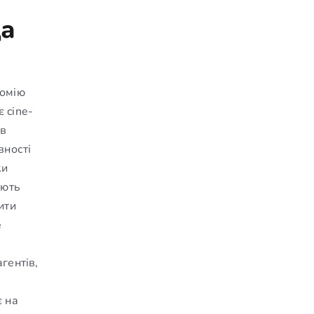
да
томію
 cine-
ів
вності
ки
ають
ити
е
гентів,
є на