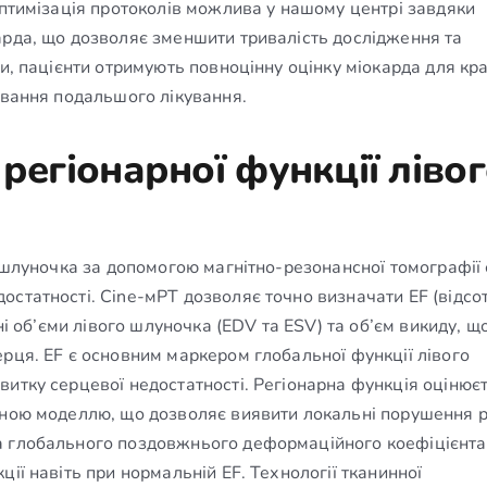
Оптимізація протоколів можлива у нашому центрі завдяки
арда, що дозволяє зменшити тривалість дослідження та
ки, пацієнти отримують повноцінну оцінку міокарда для кр
ування подальшого лікування.
 регіонарної функції ліво
о шлуночка за допомогою магнітно-резонансної томографії 
остатності. Cine-мРТ дозволяє точно визначати EF (відсо
ні об’єми лівого шлуночка (EDV та ESV) та об’єм викиду, щ
рця. EF є основним маркером глобальної функції лівого
итку серцевої недостатності. Регіонарна функція оцінює
тною моделлю, що дозволяє виявити локальні порушення р
а глобального поздовжнього деформаційного коефіцієнта 
ії навіть при нормальній EF. Технології тканинної