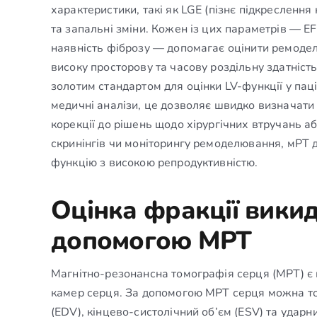
характеристики, такі як LGE (пізнє підкреслення
та запальні зміни. Кожен із цих параметрів — E
наявність фіброзу — допомагає оцінити ремодел
високу просторову та часову роздільну здатність
золотим стандартом для оцінки LV-функції у паці
медичні аналізи, це дозволяє швидко визначати 
корекції до рішень щодо хірургічних втручань а
скринінгів чи моніторингу ремоделювання, мРТ 
функцію з високою репродуктивністю.
Оцінка фракції викид
допомогою МРТ
Магнітно-резонансна томографія серця (МРТ) є 
камер серця. За допомогою МРТ серця можна точ
(EDV), кінцево-систолічний об’єм (ESV) та ударн