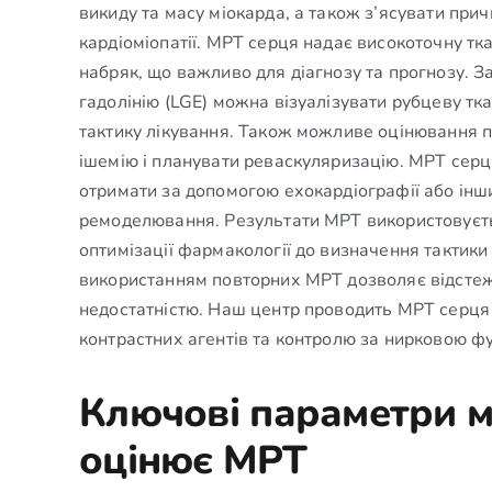
викиду та масу міокарда, а також з’ясувати при
кардіоміопатії. МРТ серця надає високоточну тк
набряк, що важливо для діагнозу та прогнозу. 
гадолінію (LGE) можна візуалізувати рубцеву тк
тактику лікування. Також можливе оцінювання п
ішемію і планувати реваскуляризацію. МРТ серц
отримати за допомогою ехокардіографії або інши
ремоделювання. Результати МРТ використовуєть
оптимізації фармакології до визначення тактики
використанням повторних МРТ дозволяє відстежу
недостатністю. Наш центр проводить МРТ серця
контрастних агентів та контролю за нирковою ф
Ключові параметри мі
оцінює МРТ