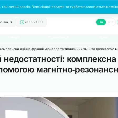
 той самий досвід. Ваші лікарі, послуги та турбота залишаються незмі
ська, 8
7:00-21:00
UA
RU
Лікарі
Пропозиції
Ціни
 комплексна оцінка функції міокарда та тканинних змін за допомогою м
 недостатності: комплексна 
опомогою магнітно-резонансн