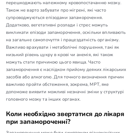
перешкоджають належному кровопостачанню мозку.
Також не варто забувати про мігрені, які часто
супроводжуються епізодами запаморочення.
Додатково, вегетативні розлади і стрес можуть
викликати епізоди запаморочення, оскільки впливають
на загальне самопочуття і працездатність організму.
Важливо врахувати і метаболічні порушення, такі як
низький рівень цукру в крові чи анемія, які також
можуть стати причиною цього явища. Часто
запаморочення є наслідком прийому деяких лікарських
засобів або алкоголю. Для точного визначення причин
важливо пройти обстеження, зокрема, МРТ, яке
допоможе виявити можливі незначні зміни у структурі
головного мозку та інших органах.
Коли необхідно звертатися до лікаря
при запамороченні?
Запаморочення може бути симптомом різноманітних