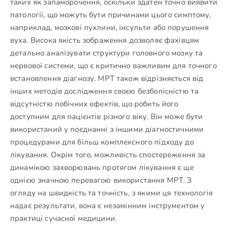
таких як запаморочення, оскільки здатен точно виявити
патології, що можуть бути причинами цього симптому,
наприклад, мозкові пухлини, інсульти або порушення
вуха. Висока якість зображення дозволяє фахівцям
детально аналізувати структури головного мозку та
нервової системи, що є критично важливим для точного
встановлення діагнозу. МРТ також відрізняється від
інших методів дослідження своєю безболісністю та
відсутністю побічних ефектів, що робить його
доступним для пацієнтів різного віку. Він може бути
використаний у поєднанні з іншими діагностичними
процедурами для більш комплексного підходу до
лікування. Окрім того, можливість спостереження за
динамікою захворювань протягом лікування є ще
однією значною перевагою використання МРТ. З
огляду на швидкість та точність, з якими ця технологія
надає результати, вона є незамінним інструментом у
практиці сучасної медицини.