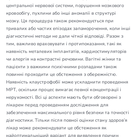
центральної нервової системи, порушення мозкового
кровообігу, пухлини або інші аномалії в структурі
мозку. Ця процедура також рекомендується при
тривалих або частих епізодах запаморочення, коли інші
діагностичні методи не дали чіткої відповіді. Разом з
тим, важливо враховувати і протипоказання, такі як
наявність металевих імплантатів, кардиостимуляторів
чи алергія на контрастні речовини. Вагітні жінки та
пацієнти з важкими психічними розладами також
повинні проходити це обстеження з обережністю.
Наявність клаустрофобії може ускладнити проведення
МРТ, оскільки процес вимагає певної концентрації і
нерухомості. Всі ці аспекти мають бути обговорені з
лікарем перед проведенням дослідження для
забезпечення максимального рівня безпеки та точності
діагностики. Тільки після повної оцінки стану здоров’я
лікар може рекомендувати це обстеження як
найоптимальніший варіант для виявлення причин