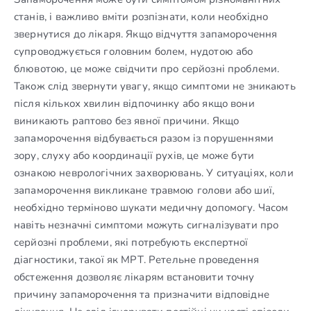
станів, і важливо вміти розпізнати, коли необхідно
звернутися до лікаря. Якщо відчуття запаморочення
супроводжується головним болем, нудотою або
блювотою, це може свідчити про серйозні проблеми.
Також слід звернути увагу, якщо симптоми не зникають
після кількох хвилин відпочинку або якщо вони
виникають раптово без явної причини. Якщо
запаморочення відбувається разом із порушеннями
зору, слуху або координації рухів, це може бути
ознакою неврологічних захворювань. У ситуаціях, коли
запаморочення викликане травмою голови або шиї,
необхідно терміново шукати медичну допомогу. Часом
навіть незначні симптоми можуть сигналізувати про
серйозні проблеми, які потребують експертної
діагностики, такої як МРТ. Ретельне проведення
обстеження дозволяє лікарям встановити точну
причину запаморочення та призначити відповідне