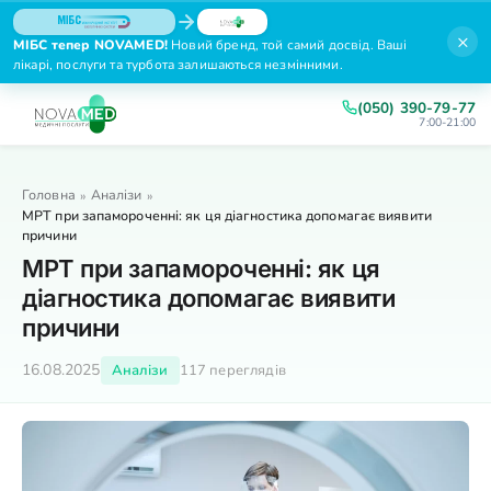
×
МІБС тепер NOVAMED!
Новий бренд, той самий досвід. Ваші
лікарі, послуги та турбота залишаються незмінними.
(050) 390-79-77
7:00-21:00
Головна
Аналізи
»
»
МРТ при запамороченні: як ця діагностика допомагає виявити
причини
МРТ при запамороченні: як ця
діагностика допомагає виявити
причини
16.08.2025
Аналізи
117 переглядів