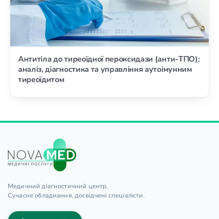
Антитіла до тиреоїдної пероксидази (анти-ТПО):
аналіз, діагностика та управління аутоімунним
тиреоїдитом
Медичний діагностичний центр.
Сучасне обладнання, досвідчені спеціалісти.