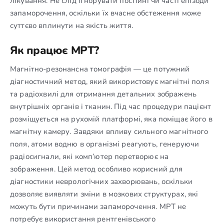
лікування. Не слід ігнорувати постійні чи часті епізоди
запаморочення, оскільки їх вчасне обстеження може
суттєво вплинути на якість життя.
Як працює МРТ?
Магнітно-резонансна томографія — це потужний
діагностичний метод, який використовує магнітні поля
та радіохвилі для отримання детальних зображень
внутрішніх органів і тканин. Під час процедури пацієнт
розміщується на рухомій платформі, яка поміщає його в
магнітну камеру. Завдяки впливу сильного магнітного
поля, атоми водню в організмі реагують, генеруючи
радіосигнали, які комп’ютер перетворює на
зображення. Цей метод особливо корисний для
діагностики неврологічних захворювань, оскільки
дозволяє виявляти зміни в мозкових структурах, які
можуть бути причинами запаморочення. МРТ не
потребує використання рентгенівського