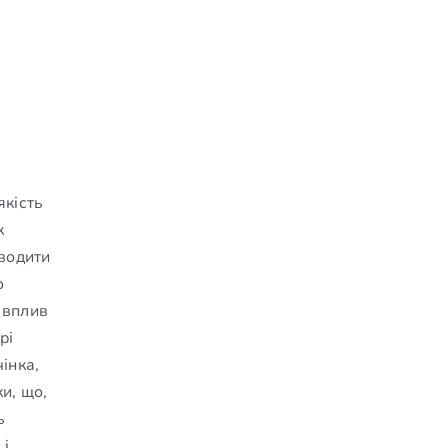
якість
к
зводити
о
 вплив
рі
інка,
и, що,
ь
 і