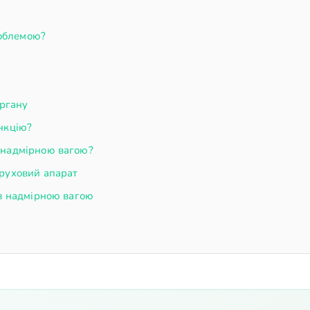
облемою?
органу
нкцію?
 надмірною вагою?
-руховий апарат
 з надмірною вагою