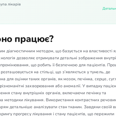
упа лікарів
Деталь
оно працює?
им діагностичним методом, що базується на властивості 
ехнологія дозволяє отримувати детальні зображення внутр
випромінювання, що робить її безпечною для пацієнтів. Пр
 розташовується на стільці, що з’являється у тунель, де
 для оцінки таких органів, як мозок, печінка, серце, суг
зноманітні захворювання або аномалії. У випадку пацієн
ння стану внутрішніх органів, включаючи печінку та
на методики лікування. Використання контрастних речов
рям детальніше аналізувати стан тканин. Завдяки своїй в
орингу прогресу лікування і стану пацієнтів, що пережили