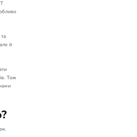
РТ
собливо
 та
але й
ати
ів. Тож
дками
ю?
ок.