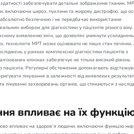
 здатності забезпечувати детальні зображення тканин, М
нки, включаючи цироз, пухлини та жирову дистрофію, що о
є абсолютно безпечною і не передбачає використання
еальним вибором для діагностики у пацієнтів різного віку.
часному виявленню змін, що дозволяє уникнути ускладнень
о, технологія МРТ може оцінювати не лише стан печінки, 
осліджень у рамках комплексної діагностики пацієнтів з
лізованих клініках забезпечує не тільки високий рівень
го пацієнта. Регулярні обстеження допомагають відстежув
оригувати лікування в залежності від виявлених результат
та лікуванні захворювань органів, що стикаються з наслі
ня впливає на їх функці
єво впливає на здоров’я людини, включаючи функцію нир