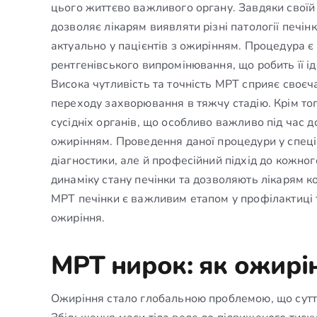
цього життєво важливого органу. Завдяки своїй
дозволяє лікарям виявляти різні патології печі
актуально у пацієнтів з ожирінням. Процедура 
рентгенівського випромінювання, що робить її ід
Висока чутливість та точність МРТ сприяє своє
переходу захворювання в тяжчу стадію. Крім тог
сусідніх органів, що особливо важливо під час д
ожирінням. Проведення даної процедури у спеціа
діагностики, але й професійний підхід до кожно
динаміку стану печінки та дозволяють лікарям к
МРТ печінки є важливим етапом у профілактиці 
ожиріння.
МРТ нирок: як ожирін
Ожиріння стало глобальною проблемою, що сутт