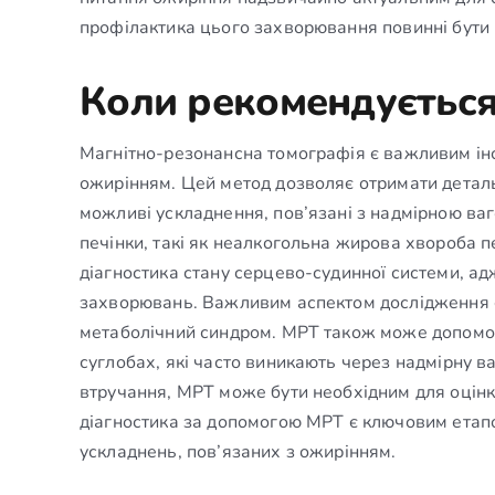
профілактика цього захворювання повинні бути в
Коли рекомендується
Магнітно-резонансна томографія є важливим інст
ожирінням. Цей метод дозволяє отримати деталь
можливі ускладнення, пов’язані з надмірною ва
печінки, такі як неалкогольна жирова хвороба 
діагностика стану серцево-судинної системи, а
захворювань. Важливим аспектом дослідження є 
метаболічний синдром. МРТ також може допомогт
суглобах, які часто виникають через надмірну ваг
втручання, МРТ може бути необхідним для оцінк
діагностика за допомогою МРТ є ключовим етапо
ускладнень, пов’язаних з ожирінням.