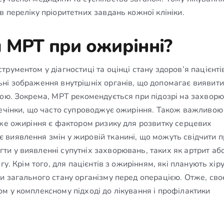
 переліку пріоритетних завдань кожної клініки.
 МРТ при ожирінні?
рументом у діагностиці та оцінці стану здоров’я пацієнті
ні зображення внутрішніх органів, що допомагає виявити
гою. Зокрема, МРТ рекомендується при підозрі на захвор
печінки, що часто супроводжує ожиріння. Також важливою
дже ожиріння є фактором ризику для розвитку серцевих
виявлення змін у жировій тканині, що можуть свідчити п
и у виявленні супутніх захворювань, таких як артрит або
у. Крім того, для пацієнтів з ожирінням, які планують хір
и загального стану організму перед операцією. Отже, св
м у комплексному підході до лікування і профілактики