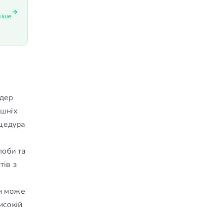
ніше
ядер
ішніх
оцедура
лоби та
тів з
ин може
исокій