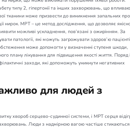
 на нирки, що може викликати порушення їхньої роботи.
абету типу 2, гіпертонії та інших захворювань, що вплива
ої тканини може призвести до виникнення запальних про
ції нирок. МРТ – це метод дослідження, що дозволяє якісн
і виявити можливі ускладнення, пов’язані з ожирінням. За
ати патології, які можуть загрожувати здоров’ю пацієнті
обстеження може допомогти у визначенні ступеня шкоди,
ного плану лікування для підвищення якості життя. Поряд 
філактичні заходи, які допоможуть уникнути негативних
важливо для людей з
итку хвороб серцево-судинної системи, і МРТ серця відіг
 захворювань. Люди з надмірною вагою частіше стикаються