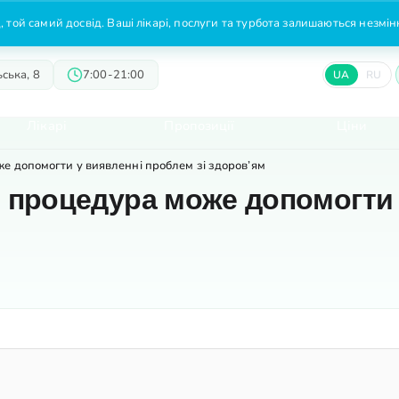
 той самий досвід. Ваші лікарі, послуги та турбота залишаються незмі
ська, 8
7:00-21:00
UA
RU
Лікарі
Пропозиції
Ціни
е допомогти у виявленні проблем зі здоров’ям
я процедура може допомогти 