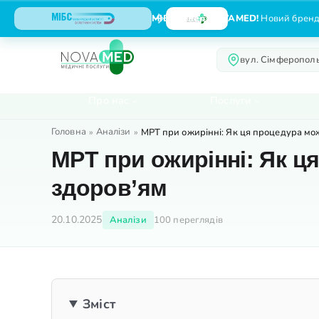
МІБС тепер NOVAMED!
Новий бренд,
вул. Сімферополь
Про нас
Послуги
Головна
Аналізи
»
»
МРТ при ожирінні: Як ця процедура мож
МРТ при ожирінні: Як ц
здоров’ям
20.10.2025
Аналізи
100 переглядів
Зміст