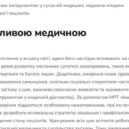
им інструментом у сучасній медицині, надаючи лікарям
в’ї пацієнтів.
жливою медичною
елення у всьому світі, адже його наслідки впливають на 
 ризик розвитку численних супутніх захворювань, таких я
іпертонія та багато інших. Додатково, ожиріння може при
 занижена самооцінка, оскільки соціальні стереотипи част
 зв’язку з цим, важливо своєчасно виявляти та оцінювати
струментом у медичній діагностиці. За допомогою МРТ ліка
ожиріння піддаються особливому навантаженню, такі як печ
є розробити оптимальну стратегію лікування і профілактик
ення стану пацієнтів. Урахування всіх цих аспектів робит
часної медицини та суспільства загалом. Тому лікування