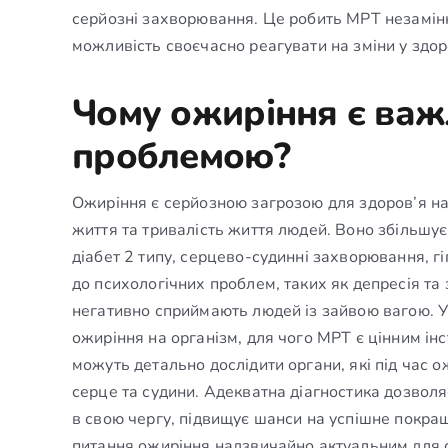
серйозні захворювання. Це робить МРТ незамінн
можливість своєчасно реагувати на зміни у здоро
Чому ожиріння є ва
проблемою?
Ожиріння є серйозною загрозою для здоров’я нас
життя та тривалість життя людей. Воно збільшує
діабет 2 типу, серцево-судинні захворювання, г
до психологічних проблем, таких як депресія та
негативно сприймають людей із зайвою вагою. У
ожиріння на організм, для чого МРТ є цінним ін
можуть детально дослідити органи, які під час 
серце та судини. Адекватна діагностика дозволя
в свою чергу, підвищує шанси на успішне покращ
питання ожиріння надзвичайно актуальним для су