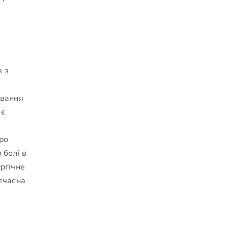
в з
ювання
 є
ро
 болі в
ургічне
оєчасна