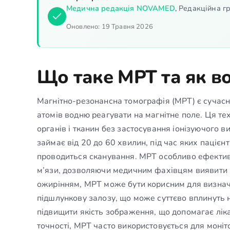
Медична редакція NOVAMED
,
Редакційна гр
Оновлено:
19 Травня 2026
Що таке МРТ та як в
Магнітно-резонансна томографія (МРТ) є сучасн
атомів водню реагувати на магнітне поле. Ця т
органів і тканин без застосування іонізуючого 
займає від 20 до 60 хвилин, під час яких пацієнт
проводиться сканування. МРТ особливо ефективна
м’язи, дозволяючи медичним фахівцям виявити рі
ожирінням, МРТ може бути корисним для визначе
підшлункову залозу, що може суттєво вплинуть 
підвищити якість зображення, що допомагає ліка
точності, МРТ часто використовується для моніт