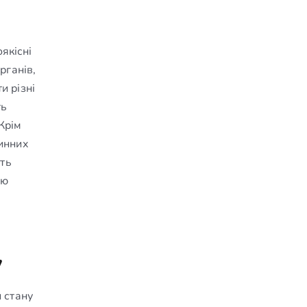
якісні
рганів,
и різні
ть
Крім
динних
уть
рю
у
 стану