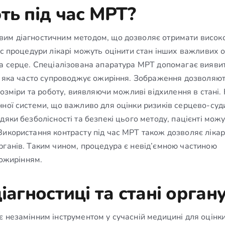
ть під час МРТ?
вим діагностичним методом, що дозволяє отримати високо
ас процедури лікарі можуть оцінити стан інших важливих о
та серце. Спеціалізована апаратура МРТ допомагає виявит
и, яка часто супроводжує ожиріння. Зображення дозволяю
розміри та роботу, виявляючи можливі відхилення в стані. 
нної системи, що важливо для оцінки ризиків серцево-су
дяки безболісності та безпекі цього методу, пацієнті мож
Використання контрасту під час МРТ також дозволяє ліка
рганів. Таким чином, процедура є невід’ємною частиною
 ожирінням.
іагностиці та стані орган
 незамінним інструментом у сучасній медицині для оцінки