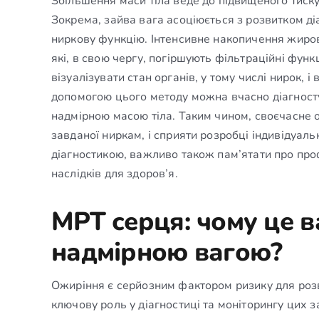
Збільшення маси тіла веде до підвищеного тиску
Зокрема, зайва вага асоціюється з розвитком ді
ниркову функцію. Інтенсивне накопичення жиров
які, в свою чергу, погіршують фільтраційні функ
візуалізувати стан органів, у тому числі нирок, 
допомогою цього методу можна вчасно діагностув
надмірною масою тіла. Таким чином, своєчасне 
завданої ниркам, і сприяти розробці індивідуаль
діагностикою, важливо також пам’ятати про про
наслідків для здоров’я.
МРТ серця: чому це 
надмірною вагою?
Ожиріння є серйозним фактором ризику для розв
ключову роль у діагностиці та моніторингу цих