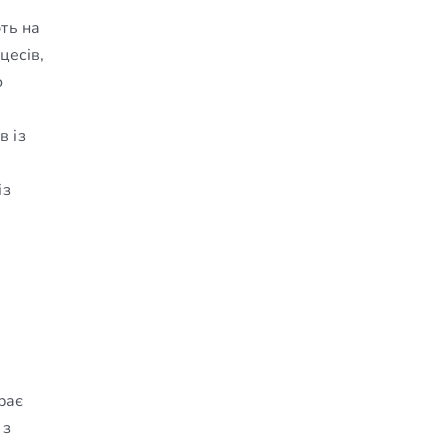
ють на
цесів,
о
в із
із
рає
 з