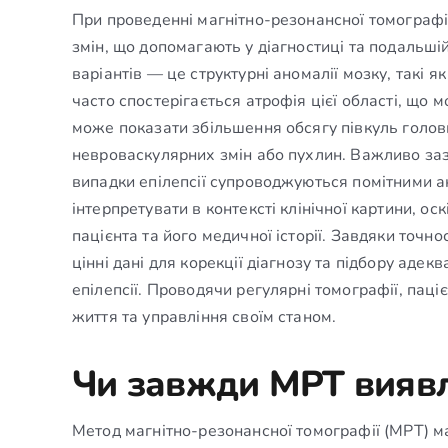
При проведенні магнітно-резонансної томографії
змін, що допомагають у діагностиці та подальші
варіантів — це структурні аномалії мозку, такі я
часто спостерігається атрофія цієї області, що 
може показати збільшення обсягу півкуль голов
невроваскулярних змін або пухлин. Важливо заз
випадки епілепсії супроводжуються помітними ан
інтерпретувати в контексті клінічної картини, ос
пацієнта та його медичної історії. Завдяки точн
цінні дані для корекції діагнозу та підбору аде
епілепсії. Проводячи регулярні томографії, пац
життя та управління своїм станом.
Чи завжди МРТ виявл
Метод магнітно-резонансної томографії (МРТ) має