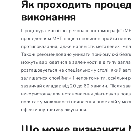
Як проходить процеду
виконання
Процедура магнітно-резонансної томографії (МРТ
проведенням МРТ пацієнт повинен пройти певну 
протипоказання, адже наявність металевих імпл
Також рекомендовано уникати прийому їжі безп
можуть варіюватися в залежності від типу запл
розташовується на спеціальному столі, який ав
залишатися спокійним і непритомніти, оскільки
зазвичай складає від 20 до 60 хвилин. Після зав
використовує для встановлення діагнозу та пода
полягає у можливості виявлення аномалій у моз
ефективну тактику лікування.
Що може визначити М