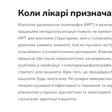
Коли лікарі признача
Магнітно-резонансна томографія (МРТ) є важливи
традиційні методи візуалізації можуть не вияви
МРТ для вивчення структурних змін у головному
дозволяє виявити аномалії, такі як пухлини, кіст
асоційовані із епілептичними розладами. Важл
процесів або інших неврологічних захворювань,
особливо в комбінації з електроенцефалографією
стратегії для пацієнтів. Крім того, ця процедур
пацієнтів будь-якого віку. Регулярне використа
лікарям оцінювати ефективність лікування та к
елементом у процесі діагностики та моніторингу 
соціальної адаптації пацієнтів.