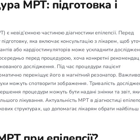
ра МРТ: підготовка і
) є невід’ємною частиною діагностики епілепсії. Перед
підготовку, яка включає консультацію з лікарем, щоб уто
антів або кардіостимуляторів може ускладнити досліджен
осередньо перед процедурою, хоча конкретні рекомендаці
анованого дослідження. Під час процедури пацієнт
томатично переміщує його в магнітний резонатор. Важлив
 рухи можуть спотворити зображення. Тривалість дослідже
ершення процедури можуть бути надані знімки та звіт, яки
льшого лікування. Актуальність МРТ в діагностиці епілепс
кових структурах, що допомагає лікарям обрати найбільш
РТ при епілепсії?