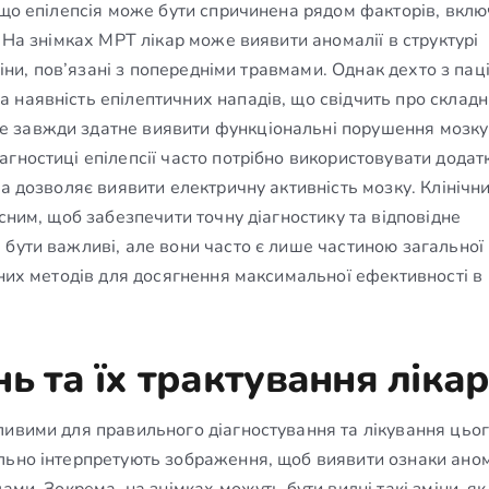
, що епілепсія може бути спричинена рядом факторів, вкл
 На знімках МРТ лікар може виявити аномалії в структурі
міни, пов’язані з попередніми травмами. Однак дехто з паці
 наявність епілептичних нападів, що свідчить про складн
 завжди здатне виявити функціональні порушення мозку,
гностиці епілепсії часто потрібно використовувати додат
ка дозволяє виявити електричну активність мозку. Клінічн
сним, щоб забезпечити точну діагностику та відповідне
 бути важливі, але вони часто є лише частиною загальної
чних методів для досягнення максимальної ефективності в
ь та їх трактування ліка
ливими для правильного діагностування та лікування цьо
льно інтерпретують зображення, щоб виявити ознаки аном