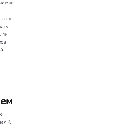
ючаючи
єнтів
ість
 які
кові
ий
рем
го
алій,