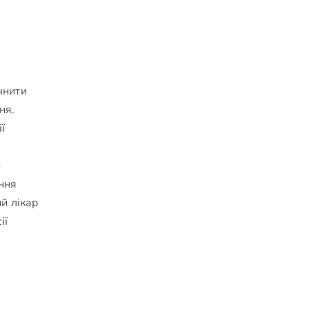
чнити
ня.
ї
о
ння
й лікар
ії