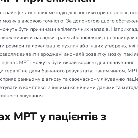
з найефективніших методів діагностики при епілепсії, оск
го мозку з високою точністю. За допомогою цього обстеже
і можуть бути причинами епілептичних нападів. Наприклад,
 також виявити наслідки травм або інфекцій, що вплинули 
и розміри та локалізацію пухлин або інших утворень, які
дозволяє виявити вроджені аномалії розвитку мозку, такі я
і під час МРТ, можуть бути вкрай корисні для планування
оди терапії не дали бажаного результату. Таким чином, МРТ
 сприяє ранньому діагнозу та своєчасному лікуванню паціє
етувати в комплексі з іншими клінічними даними та метод
ивності лікування.
ах МРТ у пацієнтів з