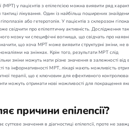
 (МРТ) у пацієнтів з епілепсією можна виявити ряд харак
й тактиці лікування. Один із найбільш поширених знайден
к гіпоплазія або гетеротопія. У пацієнтів з склерозом гіпок
може свідчити про епілептичну активність. Дослідження та
ного мозку чи специфічні вогнища, що свідчать про наявн
начити, що хоча МРТ може виявити структурні зміни, не в
омаліями на знімках. Крім того, результати МРТ слід
кільки зміни можуть мати різне значення в залежності від 
ості та інформативності МРТ, лікарі мають можливість отр
кватної терапії, що є ключовим для ефективного контролюв
ієнти можуть отримати нові можливості для покращення як
яє причини епілепсії?
 суттєве значення в діагностиці епілепсії, проте не завж