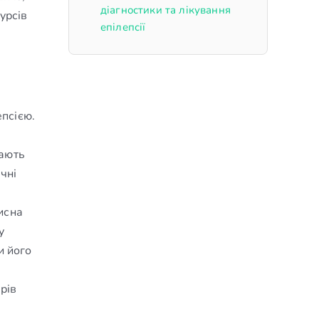
діагностики та лікування
урсів
епілепсії
епсією.
мають
чні
исна
у
и його
рів