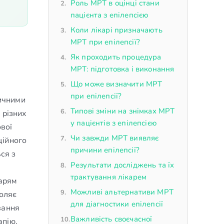
Роль МРТ в оцінці стани
пацієнта з епілепсією
Коли лікарі призначають
МРТ при епілепсії?
Як проходить процедура
МРТ: підготовка і виконання
Що може визначити МРТ
при епілепсії?
тичними
Типові зміни на знімках МРТ
 різних
у пацієнтів з епілепсією
ової
Чи завжди МРТ виявляє
ційного
причини епілепсії?
ься з
Результати досліджень та їх
трактування лікарем
карям
Можливі альтернативи МРТ
воляє
для діагностики епілепсії
вання
Важливість своєчасної
апію,