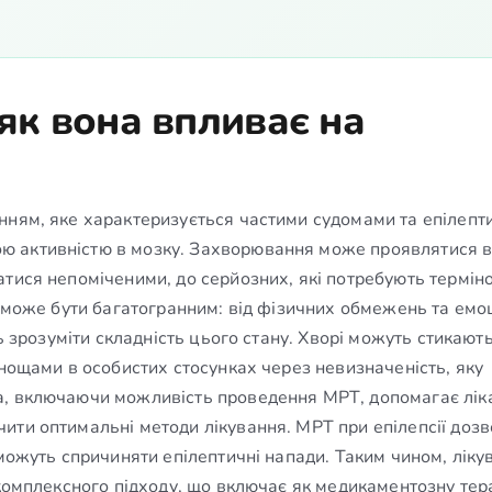
 як вона впливає на
нням, яке характеризується частими судомами та епілеп
 активністю в мозку. Захворювання може проявлятися в
тися непоміченими, до серйозних, які потребують термін
в може бути багатогранним: від фізичних обмежень та емо
ть зрозуміти складність цього стану. Хворі можуть стикают
днощами в особистих стосунках через невизначеність, яку
а, включаючи можливість проведення МРТ, допомагає лі
ити оптимальні методи лікування. МРТ при епілепсії доз
 можуть спричиняти епілептичні напади. Таким чином, ліку
 комплексного підходу, що включає як медикаментозну тер