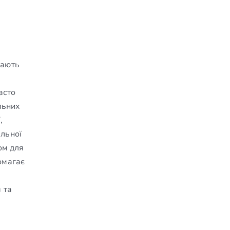
чають
асто
льних
,
альної
ом для
омагає
 та