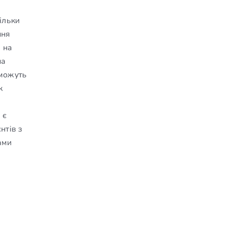
ільки
ння
 на
на
 можуть
к
 є
нтів з
ами