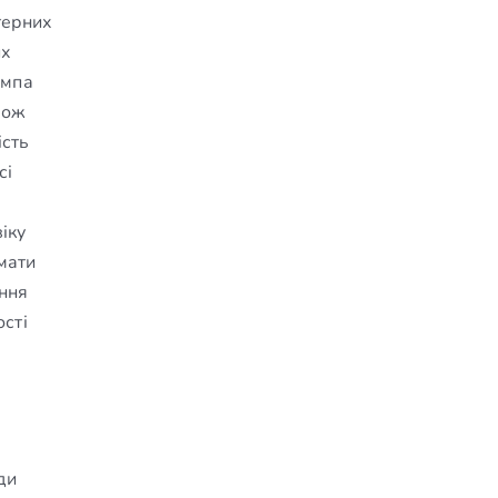
терних
их
ампа
кож
ість
сі
віку
имати
ання
ості
ди