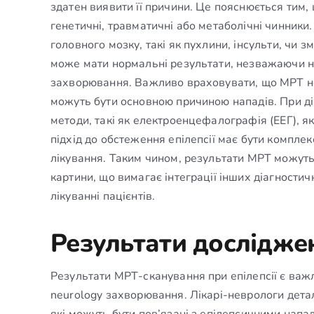
здатен виявити її причини. Це пояснюється тим
генетичні, травматичні або метаболічні чинники.
головного мозку, такі як пухлини, інсульти, чи з
може мати нормальні результати, незважаючи на
захворювання. Важливо враховувати, що МРТ не
можуть бути основною причиною нападів. При діа
методи, такі як електроенцефалографія (ЕЕГ), я
підхід до обстеження епілепсії має бути комплек
лікування. Таким чином, результати МРТ можуть
картини, що вимагає інтеграції інших діагности
лікуванні пацієнтів.
Результати досліджен
Результати МРТ-сканування при епілепсії є важ
neurology захворювання. Лікарі-неврологи дета