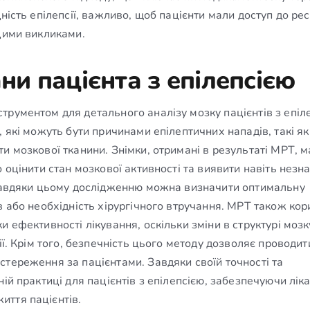
ність епілепсії, важливо, щоб пацієнти мали доступ до рес
 цими викликами.
ни пацієнта з епілепсією
рументом для детального аналізу мозку пацієнтів з епіл
 які можуть бути причинами епілептичних нападів, такі як
и мозкової тканини. Знімки, отримані в результаті МРТ, 
 оцінити стан мозкової активності та виявити навіть незна
 Завдяки цьому дослідженню можна визначити оптимальну
в або необхідність хірургічного втручання. МРТ також кор
 ефективності лікування, оскільки зміни в структурі мозк
ії. Крім того, безпечність цього методу дозволяє проводит
стереження за пацієнтами. Завдяки своїй точності та
ій практиці для пацієнтів з епілепсією, забезпечуючи ліка
иття пацієнтів.