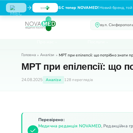
МІБС тепер NOVAMED!
Новий бренд, той 
вул. Сімферополь
Про нас
Послуги
Головна
Аналізи
»
»
МРТ при епілепсії: що потрібно знати п
МРТ при епілепсії: що п
24.08.2025
Аналізи
128 переглядів
Перевірено:
Медична редакція NOVAMED
,
Редакційна гр