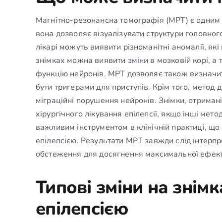
Магнітно-резонансна томографія (МРТ) є одним і
вона дозволяє візуалізувати структури головно
лікарі можуть виявити різноманітні аномалії, як
знімках можна виявити зміни в мозковій корі, а
функцію нейронів. МРТ дозволяє також визначит
бути тригерами для приступів. Крім того, метод 
міграційні порушення нейронів. Знімки, отриман
хірургічного лікування епілепсії, якщо інші мет
важливим інструментом в клінічній практиці, що
епілепсією. Результати МРТ завжди слід інтерпр
обстеження для досягнення максимальної ефект
Типові зміни на знімк
епілепсією