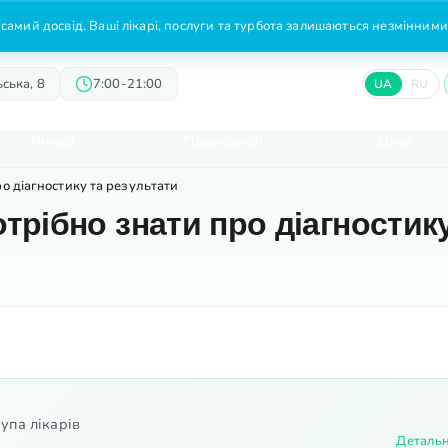
самий досвід. Ваші лікарі, послуги та турбота залишаються незмінними
ська, 8
7:00-21:00
UA
RU
Лікарі
Пропозиції
Ціни
ро діагностику та результати
отрібно знати про діагностик
упа лікарів
Деталь