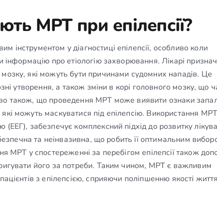
ють МРТ при епілепсії?
м інструментом у діагностиці епілепсії, особливо коли
ти інформацію про етіологію захворювання. Лікарі призна
 мозку, які можуть бути причинами судомних нападів. Це
озні утворення, а також зміни в корі головного мозку, що ч
иво також, що проведення МРТ може виявити ознаки запа
 які можуть маскуватися під епілепсію. Використання МРТ
 (ЕЕГ), забезпечує комплексний підхід до розвитку лікув
а безпечна та неінвазивна, що робить її оптимальним вибор
ння МРТ у спостереженні за перебігом епілепсії також доп
оригувати його за потреби. Таким чином, МРТ є важливим
пацієнтів з епілепсією, сприяючи поліпшенню якості життя