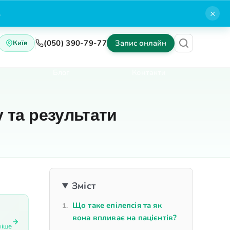
×
.
(050) 390-79-77
Запис онлайн
Київ
Блог
Контакти
у та результати
Зміст
Що таке епілепсія та як
вона впливає на пацієнтів?
ніше