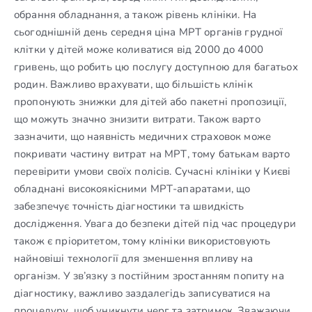
обрання обладнання, а також рівень клініки. На
сьогоднішній день середня ціна МРТ органів грудної
клітки у дітей може коливатися від 2000 до 4000
гривень, що робить цю послугу доступною для багатьох
родин. Важливо врахувати, що більшість клінік
пропонують знижки для дітей або пакетні пропозиції,
що можуть значно знизити витрати. Також варто
зазначити, що наявність медичних страховок може
покривати частину витрат на МРТ, тому батькам варто
перевірити умови своїх полісів. Сучасні клініки у Києві
обладнані високоякісними МРТ-апаратами, що
забезпечує точність діагностики та швидкість
дослідження. Увага до безпеки дітей під час процедури
також є пріоритетом, тому клініки використовують
найновіші технології для зменшення впливу на
організм. У зв’язку з постійним зростанням попиту на
діагностику, важливо заздалегідь записуватися на
процедуру, щоб уникнути черг та затримок. Зважаючи