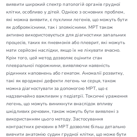
виявити широкий спектр патологій органів грудної
клітки, особливо у дітей. Однією з основних проблем,
які можна виявити, є пухлини легенів, що можуть бути
як доброякісними, так і злоякісними. МРТ також
активно використовується для діагностики запальних
процесів, таких як пневмонія або плеврит, які можуть
мати серйозні наслідки, якщо їх не лікувати вчасно.
Крім того, цей метод дозволяє оцінити стан
плевральної порожнини, виявляючи наявність
рідинних наповнень або гематом. Аномалії розвитку,
такі як вроджені дефекти легень чи серця, також
можна діагностувати за допомогою МРТ, що є
надзвичайно важливим у педіатрії. Токсичні ураження
легень, що можуть виникнути внаслідок впливу
шкідливих речовин, також можуть бути виявлені з
використанням цього методу. Застосування
контрастних речовин в МРТ дозволяє більш детально
вивчити анатомію судин грудної клітки, що може бути