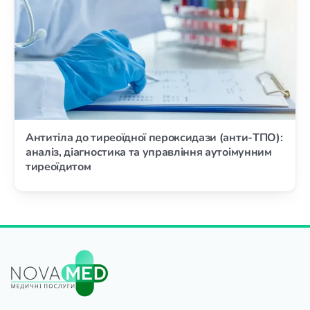
Антитіла до тиреоїдної пероксидази (анти-ТПО):
аналіз, діагностика та управління аутоімунним
тиреоїдитом