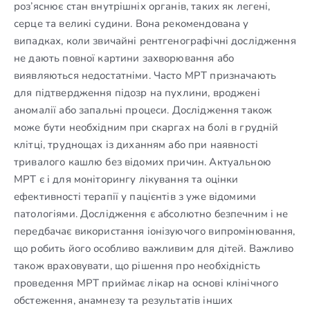
роз’яснює стан внутрішніх органів, таких як легені,
серце та великі судини. Вона рекомендована у
випадках, коли звичайні рентгенографічні дослідження
не дають повної картини захворювання або
виявляються недостатніми. Часто МРТ призначають
для підтвердження підозр на пухлини, вроджені
аномалії або запальні процеси. Дослідження також
може бути необхідним при скаргах на болі в грудній
клітці, труднощах із диханням або при наявності
тривалого кашлю без відомих причин. Актуальною
МРТ є і для моніторингу лікування та оцінки
ефективності терапії у пацієнтів з уже відомими
патологіями. Дослідження є абсолютно безпечним і не
передбачає використання іонізуючого випромінювання,
що робить його особливо важливим для дітей. Важливо
також враховувати, що рішення про необхідність
проведення МРТ приймає лікар на основі клінічного
обстеження, анамнезу та результатів інших