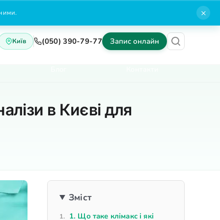
×
нними.
(050) 390-79-77
Запис онлайн
Київ
Блог
Контакти
алізи в Києві для
Зміст
1. Що таке клімакс і які