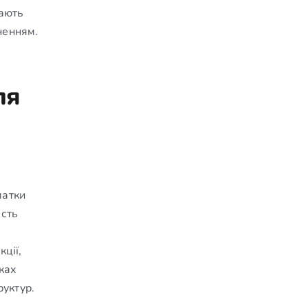
кають
ненням.
ля
матки
ість
ції,
ках
руктур.