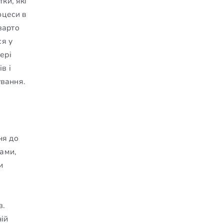
ки, які
оцеси в
варто
ся у
ері
в і
ування.
ня до
мами,
и
в.
ній