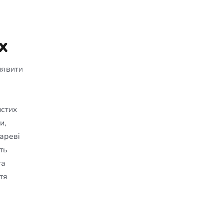
х
иявити
истих
и,
ареві
ть
та
тя