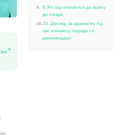
9. Як підготуватися до візиту
до лікаря
10. Догляд за здоров’ям під
час клімаксу: поради та
рекомендації
ніше
і
ті.