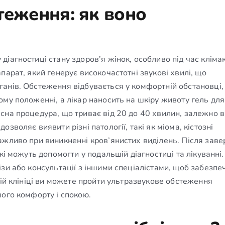
теження: як воно
іагностиці стану здоров’я жінок, особливо під час клімак
парат, який генерує високочастотні звукові хвилі, що
анів. Обстеження відбувається у комфортній обстановці,
му положенні, а лікар наносить на шкіру животу гель для
сна процедура, що триває від 20 до 40 хвилин, залежно в
зволяє виявити різні патології, такі як міома, кістозні
ажливо при виникненні кров’янистих виділень. Після зав
кі можуть допомогти у подальшій діагностиці та лікуванні.
зи або консультації з іншими спеціалістами, щоб забезпе
шій клініці ви можете пройти ультразвукове обстеження
шого комфорту і спокою.