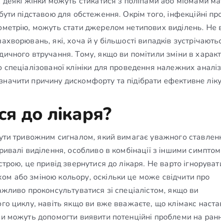
 деякі жінки можуть стикатися з поліпами або міомами мат
бути підставою для обстеження. Окрім того, інфекційні пр
дометрію, можуть стати джерелом нетипових виділень. Не 
ахворювань, які, хоча й у більшості випадків зустрічають
дичного втручання. Тому, якщо ви помітили зміни в характ
 спеціалізованої клініки для проведення належних аналізі
значити причину дискомфорту та підібрати ефективне лік
ся до лікаря?
 бути тривожним сигналом, який вимагає уважного ставлен
тривалі виділення, особливо в комбінації з іншими симпто
строю, це привід звернутися до лікаря. Не варто ігноруват
ом або зміною кольору, оскільки це може свідчити про
важливо проконсультуватися зі спеціалістом, якщо ви
ого циклу, навіть якщо ви вже вважаєте, що клімакс наста
зи можуть допомогти виявити потенційні проблеми на ран