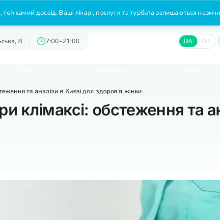
 той самий досвід. Ваші лікарі, послуги та турбота залишаються незмі
ська, 8
7:00-21:00
UA
RU
Лікарі
Пропозиції
Ціни
стеження та аналізи в Києві для здоров’я жінки
ри клімаксі: обстеження та ан