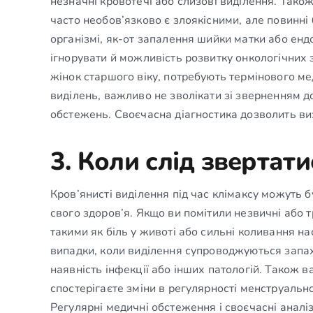
незначні кровотечі або слизові виділення. Також
часто необов’язково є злоякісними, але повинні 
організмі, як-от запалення шийки матки або ен
ігнорувати й можливість розвитку онкологічних з
жінок старшого віку, потребують термінового ме
виділень, важливо не зволікати зі зверненням до
обстежень. Своєчасна діагностика дозволить ви
3. Коли слід звертати
Кров’янисті виділення під час клімаксу можуть
свого здоров’я. Якщо ви помітили незвичні або 
такими як біль у животі або сильні коливання на
випадки, коли виділення супроводжуються запах
наявність інфекції або інших патологій. Також 
спостерігаєте зміни в регулярності менструальн
Регулярні медичні обстеження і своєчасні аналі