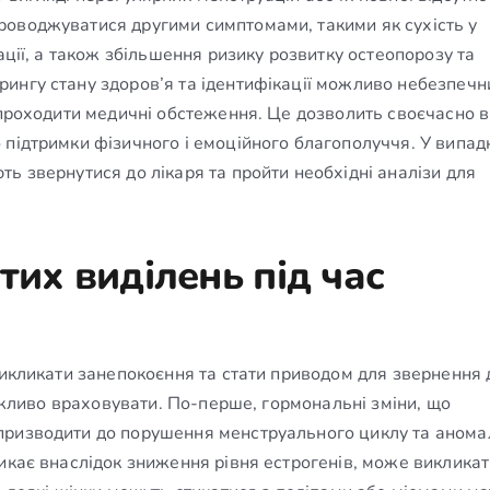
роводжуватися другими симптомами, такими як сухість у
ації, а також збільшення ризику розвитку остеопорозу та
ингу стану здоров’я та ідентифікації можливо небезпечн
о проходити медичні обстеження. Це дозволить своєчасно 
 підтримки фізичного і емоційного благополуччя. У випад
ь звернутися до лікаря та пройти необхідні аналізи для
тих виділень під час
викликати занепокоєння та стати приводом для звернення 
важливо враховувати. По-перше, гормональні зміни, що
призводити до порушення менструального циклу та аном
икає внаслідок зниження рівня естрогенів, може виклика