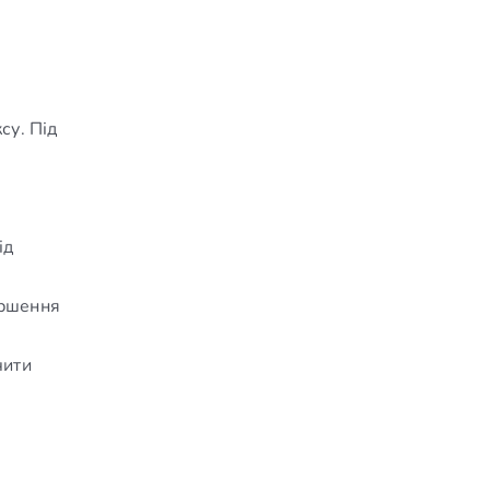
су. Під
ід
ершення
чити