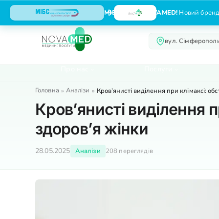
МІБС тепер NOVAMED!
Новий бренд,
вул. Сімферополь
Про нас
Послуги
Головна
Аналізи
»
»
Кров’янисті виділення при клімаксі: об
Кров’янисті виділення п
здоров’я жінки
28.05.2025
Аналізи
208 переглядів