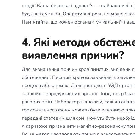
стадії. Ваша безпека і здоров’я — найважливіші,
будь-які сумніви. Оперативна реакція може знач
Пам’ятайте, що кожен організм унікальний, і ваш
4. Які методи обсте
виявлення причин?
Для визначення причин кров’янистих виділень пі
обстеження. Першим кроком зазвичай є загальни
процеси або анемію. Далі проводять УЗД органів
та інших репродуктивних органів. Іноді потрібна
ракових змін. Лабораторні аналізи, такі як анал
гормонального фону можуть бути основною причи
передані статевим шляхом, можуть бути необхі
лікар може призначити магнітно-резонансну томо
Всі ці методи дозволяють точно діагностувати п