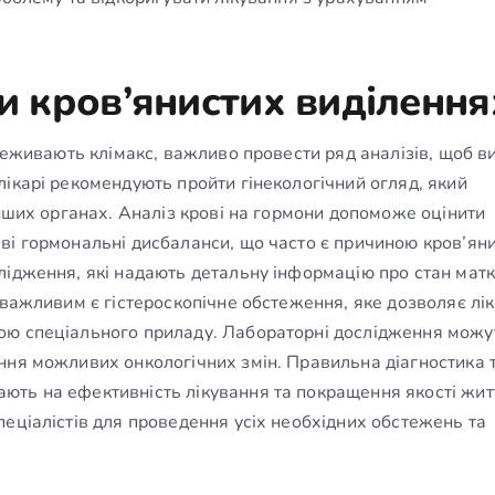
ри кров’янистих виділення
ереживають клімакс, важливо провести ряд аналізів, щоб в
ікарі рекомендують пройти гінекологічний огляд, який
інших органах. Аналіз крові на гормони допоможе оцінити
ві гормональні дисбаланси, що часто є причиною кров’ян
лідження, які надають детальну інформацію про стан матк
 важливим є гістероскопічне обстеження, яке дозволяє лік
ою спеціального приладу. Лабораторні дослідження можу
ння можливих онкологічних змін. Правильна діагностика 
ють на ефективність лікування та покращення якості жит
еціалістів для проведення усіх необхідних обстежень та