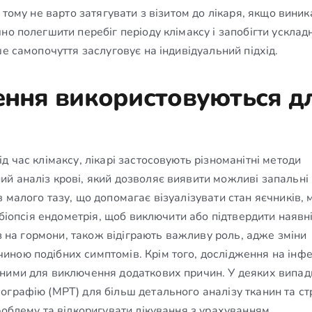
 тому не варто затягувати з візитом до лікаря, якщо вини
но полегшити перебіг періоду клімаксу і запобігти усклад
е самопочуття заслуговує на індивідуальний підхід.
ження використовуються д
д час клімаксу, лікарі застосовують різноманітні методи
й аналіз крові, який дозволяє виявити можливі запальні
 малого тазу, що допомагає візуалізувати стан яєчників, 
 біопсія ендометрія, щоб виключити або підтвердити наявн
із на гормони, також відіграють важливу роль, адже зміни
ною подібних симптомів. Крім того, дослідження на інфек
дними для виключення додаткових причин. У деяких випад
графію (МРТ) для більш детального аналізу тканин та ст
роблему та відкоригувати лікування з урахуванням