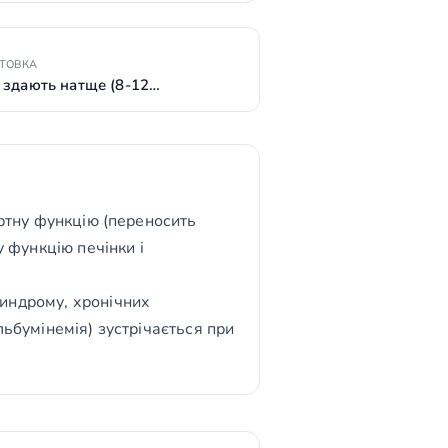
ОТОВКА
 здають натще (8-12…
ортну функцію (переносить
у функцію печінки і
синдрому, хронічних
льбумінемія) зустрічається при