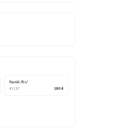
Калій /K+/
#1137
180 ₴