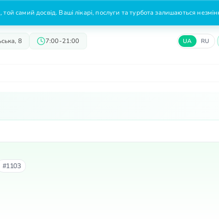
 той самий досвід. Ваші лікарі, послуги та турбота залишаються незмі
ська, 8
7:00-21:00
UA
RU
Лікарі
Пропозиції
Ціни
#1103