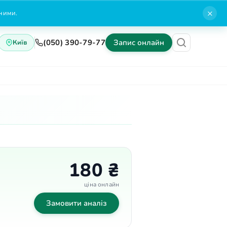
×
нними.
(050) 390-79-77
Запис онлайн
Київ
Блог
Контакти
180 ₴
ціна онлайн
Замовити аналіз