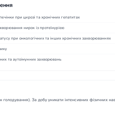
чення
печінки при цирозі та хронічних гепатитах
хворювання нирок із протеїнурією
атусу при онкологічних та інших хронічних захворюваннях
зику
ьних та аутоімунних захворювань
н голодування). За добу уникати інтенсивних фізичних н