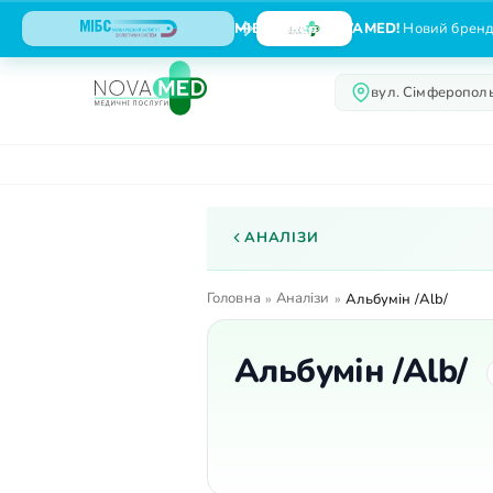
МІБС тепер NOVAMED!
Новий бренд,
вул. Сімферополь
Про нас
Послуги
АНАЛІЗИ
Головна
Аналізи
»
»
Альбумін /Alb/
Альбумін /Alb/