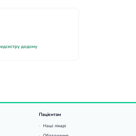
медсестру додому
Пацієнтам
Наші лікарі
Обладнання