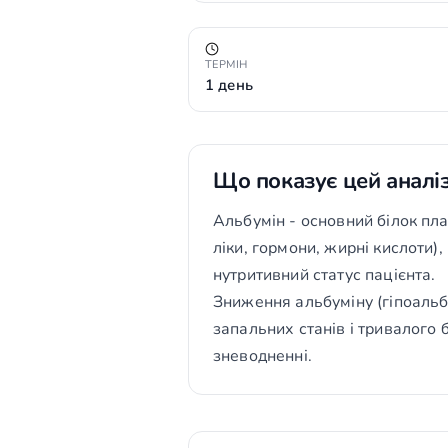
ТЕРМІН
1 день
Що показує цей аналі
Альбумін - основний білок пла
ліки, гормони, жирні кислоти)
нутритивний статус пацієнта.
Зниження альбуміну (гіпоальб
запальних станів і тривалого 
зневодненні.