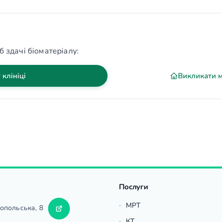
б здачі біоматеріалу:
 клініці
Викликати 
Послуги
МРТ
ропольська, 8
КТ