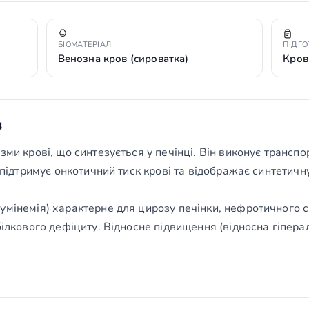
БІОМАТЕРІАЛ
ПІДГ
Венозна кров (сироватка)
Кров
з
зми крові, що синтезується у печінці. Він виконує трансп
, підтримує онкотичний тиск крові та відображає синтетичн
умінемія) характерне для цирозу печінки, нефротичного 
білкового дефіциту. Відносне підвищення (відносна гіпера