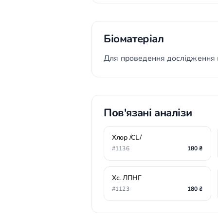
Біоматеріал
Для проведення дослідження 
Пов'язані аналізи
Хлор /CL/
#1136
180 ₴
Хс. ЛПНГ
#1123
180 ₴