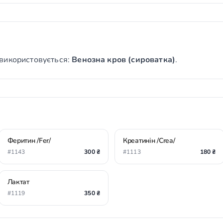
використовується:
Венозна кров (сироватка)
.
Феритин /Fer/
Креатинін /Crea/
#1143
300 ₴
#1113
180 ₴
Лактат
#1119
350 ₴