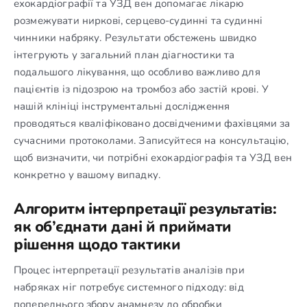
ехокардіографії та УЗД вен допомагає лікарю
розмежувати ниркові, серцево-судинні та судинні
чинники набряку. Результати обстежень швидко
інтегрують у загальний план діагностики та
подальшого лікування, що особливо важливо для
пацієнтів із підозрою на тромбоз або застій крові. У
нашій клініці інструментальні дослідження
проводяться кваліфіковано досвідченими фахівцями за
сучасними протоколами. Записуйтеся на консультацію,
щоб визначити, чи потрібні ехокардіографія та УЗД вен
конкретно у вашому випадку.
Алгоритм інтерпретації результатів:
як об’єднати дані й приймати
рішення щодо тактики
Процес інтерпретації результатів аналізів при
набряках ніг потребує системного підходу: від
попереднього збору анамнезу до обробки