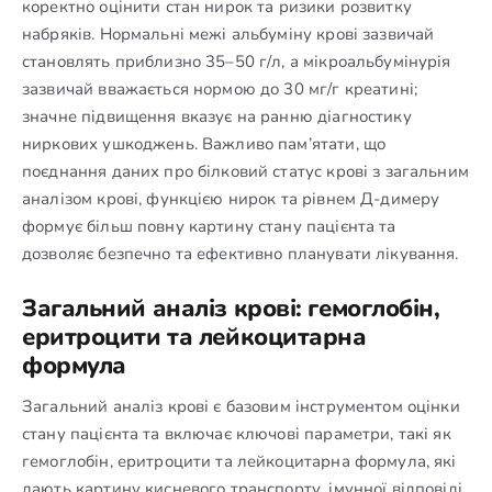
коректно оцінити стан нирок та ризики розвитку
набряків. Нормальні межі альбуміну крові зазвичай
становлять приблизно 35–50 г/л, а мікроальбумінурія
зазвичай вважається нормою до 30 мг/г креатині;
значне підвищення вказує на ранню діагностику
ниркових ушкоджень. Важливо пам’ятати, що
поєднання даних про білковий статус крові з загальним
аналізом крові, функцією нирок та рівнем Д-димеру
формує більш повну картину стану пацієнта та
дозволяє безпечно та ефективно планувати лікування.
Загальний аналіз крові: гемоглобін,
еритроцити та лейкоцитарна
формула
Загальний аналіз крові є базовим інструментом оцінки
стану пацієнта та включає ключові параметри, такі як
гемоглобін, еритроцити та лейкоцитарна формула, які
дають картину кисневого транспорту, імунної відповіді