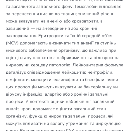
та загального запального фону. Гемоглобін відповідає
за перенесення кисню до тканин; знижений рівень
може вказувати на анемію або крововтрати, а
завищений — на зневоднення або хронічні
захворювання. Еритроцити та їхній середній об’єм
(MCV) допомагають визначати тип анемії та ступінь
кисневого забезпечення організму, що важливо при
оцінці стану пацієнтів з набряками ніг та підозрою на
ниркову чи серцеву патологію. Лейкоцитарна формула
деталізує співвідношення лейкоцитів: нейтрофіли,
лімфоцити, моноцити, еозинофіли та базофіли; зміни
цих пропорцій можуть вказувати на бактеріальну чи
вірусну інфекцію, алергію або хронічні запальні
процеси. У контексті оцінки набряків ніг загальний
аналіз крові допомагає оцінити загальний стан
організму, функцію нирок та запальні процеси, які
можуть впливати на вологу утримання та циркуляцію
рідин. Водночас результати ГАК не є єдиним діагнозом