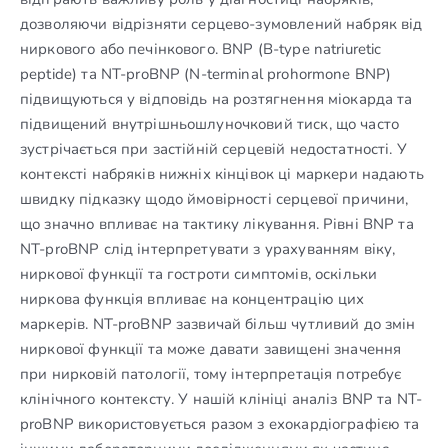
дозволяючи відрізняти серцево-зумовлений набряк від
ниркового або печінкового. BNP (B-type natriuretic
peptide) та NT-proBNP (N-terminal prohormone BNP)
підвищуються у відповідь на розтягнення міокарда та
підвищений внутрішньошлуночковий тиск, що часто
зустрічається при застійній серцевій недостатності. У
контексті набряків нижніх кінцівок ці маркери надають
швидку підказку щодо ймовірності серцевої причини,
що значно впливає на тактику лікування. Рівні BNP та
NT-proBNP слід інтерпретувати з урахуванням віку,
ниркової функції та гостроти симптомів, оскільки
ниркова функція впливає на концентрацію цих
маркерів. NT-proBNP зазвичай більш чутливий до змін
ниркової функції та може давати завищені значення
при нирковій патології, тому інтерпретація потребує
клінічного контексту. У нашій клініці аналіз BNP та NT-
proBNP використовується разом з ехокардіографією та