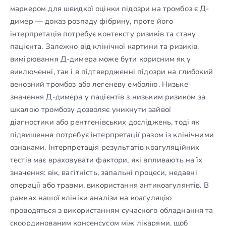
маркером для швидкої оцінки підозри на тромбоз є Д-
димер — доказ розпаду фібрину, проте його
інтерпретація потребує контексту ризиків та стану
пацієнта. Залежно від клінічної картини та ризиків,
вимірювання Д-димера може бути корисним як у
виключенні, так і в підтвердженні підозри на глибокий
венозний тромбоз або легеневу емболію. Низьке
значення Д-димера у пацієнтів з низьким ризиком за
шкалою тромбозу дозволяє уникнути зайвої
діагностики або рентгенівських досліджень, тоді як
підвищення потребує інтерпретації разом із клінічними
ознаками. Інтерпретація результатів коагуляційних
тестів має враховувати фактори, які впливають на їх
значення: вік, вагітність, запальні процеси, недавні
операції або травми, використання антикоагулянтів. В
рамках нашої клініки аналізи на коагуляцію
проводяться з використанням сучасного обладнання та
скоординованим консенсусом між лікарями, щоб