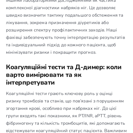
іншими лабораторними дослідженнями як частина
комплексної діагностики набряків ніг. Це дозволяє
швидко визначити тактику подальшого обстеження та
лікування, зокрема призначення діуретиків або
розширення спектру профілактичних заходів. Наші
фахівці забезпечують точну інтерпретацію результатів
та індивідуальний підхід до кожного пацієнта, щоб
мінімізувати ризики і покращити прогноз.
Коагуляційні тести та Д-димер: коли
варто вимірювати та як
інтерпретувати
Коагуляційні тести грають ключову роль у оцінці
ризику тромбозів та станів, що пов’язані з порушенням
згортання крові, особливо при набряках ніг. До цієї
групи входять такі показники, як PT/INR, аPTT, рівень
фібриногену та кількість тромбоцитів, які допомагають
відстежувати коагуляційний статус пацієнта. Важливим