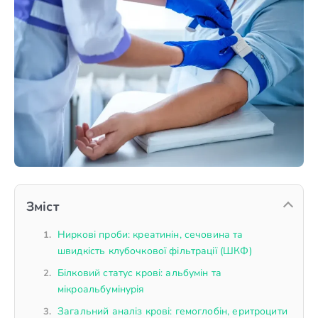
Зміст
Ниркові проби: креатинін, сечовина та
швидкість клубочкової фільтрації (ШКФ)
Білковий статус крові: альбумін та
мікроальбумінурія
Загальний аналіз крові: гемоглобін, еритроцити