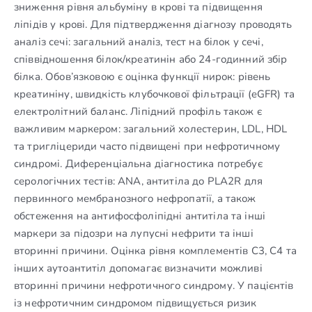
зниження рівня альбуміну в крові та підвищення
ліпідів у крові. Для підтвердження діагнозу проводять
аналіз сечі: загальний аналіз, тест на білок у сечі,
співвідношення білок/креатинін або 24-годинний збір
білка. Обов’язковою є оцінка функції нирок: рівень
креатиніну, швидкість клубочкової фільтрації (eGFR) та
електролітний баланс. Ліпідний профіль також є
важливим маркером: загальний холестерин, LDL, HDL
та тригліцериди часто підвищені при нефротичному
синдромі. Диференціальна діагностика потребує
серологічних тестів: ANA, антитіла до PLA2R для
первинного мембранозного нефропатії, а також
обстеження на антифосфоліпідні антитіла та інші
маркери за підозри на лупусні нефрити та інші
вторинні причини. Оцінка рівня комплементів C3, C4 та
інших аутоантитіл допомагає визначити можливі
вторинні причини нефротичного синдрому. У пацієнтів
із нефротичним синдромом підвищується ризик