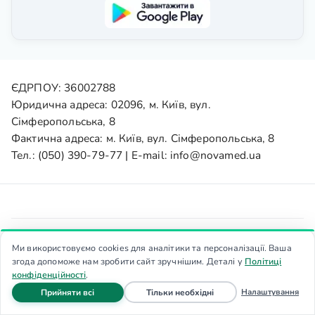
ЄДРПОУ: 36002788
Юридична адреса: 02096, м. Київ, вул.
Сімферопольська, 8
Фактична адреса: м. Київ, вул. Сімферопольська, 8
Тел.:
(050) 390-79-77
| E-mail:
info@novamed.ua
Доступність
Ми використовуємо cookies для аналітики та персоналізації. Ваша
Увага:
Самолікування може бути шкідливим для вашого здоров'я.
згода допоможе нам зробити сайт зручнішим. Деталі у
Політиці
Інформація на сайті не замінює консультацію лікаря і має
конфіденційності
.
ознайомчий характер. Вартість послуг уточнюйте у
файли cookie
файли cookie
Налаштування
Прийняти всі
Тільки необхідні
адміністратора, ціни не є публічною офертою.
Головна
Запис
Дзвінок
Меню
© 2026 Всі права захищені.