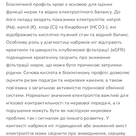
Біохімічний профіль крові є основою для оцінки
функції нирок та водно-електролітного балансу. До
його складу входять показники електролітів: натрій
(Na), калій (K), хлор (Cl) та бікарбонат (HCO3-), які
відображають кислотно-лужний стан та водний баланс.
Особливу роль у діагностиці набряків ніг відіграють
креатинін та швидкість клубочкової фільтрації (eGFR):
підвищення креатиніну свідчить про зниження
фільтрації нирок, що може бути причиною затримки
рідини. Сечова кислота в біохімічному профілі дозволяє
оцінити ризик подагри та ниркових каменів, а також
пов’язана з загальною активністю пуринової обмінної
системи. Нормальні значення електролітів важливі для
м’язової контрактильності та нервової передачі, а їх
порушення можуть бути як наслідком ниркових
проблем, так і сигналом до їхнього розвитку. У
контексті набряків ніг підвищений або знижений вміст
електролітів може свідчити про зневоднення, серцеву