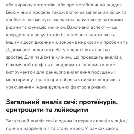
або ниркову патологію, або про метаболічний ацидоз.
Біохімічний профіль також включає загальний білок та
альбумін, які можуть вказувати на характер затримки
рідини та функцію печінки. Важливий аспект — це
координація результатів із клінічною картиною та
іншими дослідженнями, зокрема нирковими пробами та
Д-димером, коли потреба у подальших аналізах
зростає. Для пацієнтів клініки, що проводить аналізи,
біохімічний профіль є швидким та інформативним
інструментом для раннього виявлення порушень і
моніторингу терапії при набряках нижніх кінцівок, з
урахуванням індивідуальних факторів ризику.
Загальний аналіз сечі: протеїнурія,
еритроцити та лейкоцити
Загальний аналіз сечі є одним із перших кроків у оцінці
причин набряків ніг та стану нирок. У рамках цього