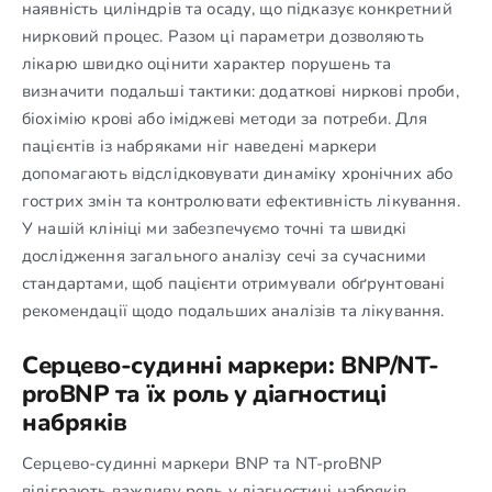
наявність циліндрів та осаду, що підказує конкретний
нирковий процес. Разом ці параметри дозволяють
лікарю швидко оцінити характер порушень та
визначити подальші тактики: додаткові ниркові проби,
біохімію крові або іміджеві методи за потреби. Для
пацієнтів із набряками ніг наведені маркери
допомагають відслідковувати динаміку хронічних або
гострих змін та контролювати ефективність лікування.
У нашій клініці ми забезпечуємо точні та швидкі
дослідження загального аналізу сечі за сучасними
стандартами, щоб пацієнти отримували обґрунтовані
рекомендації щодо подальших аналізів та лікування.
Серцево-судинні маркери: BNP/NT-
proBNP та їх роль у діагностиці
набряків
Серцево-судинні маркери BNP та NT-proBNP
відіграють важливу роль у діагностиці набряків,