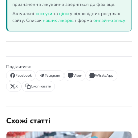
призначення лікування зверніться до фахівця.
Актуальні
послуги
та
ціни
у відповідних розділах
сайту. Список
наших лікарів
і форма
онлайн-запису
.
Поділитися:
Facebook
Telegram
Viber
WhatsApp
X
Скопіювати
Схожі статті