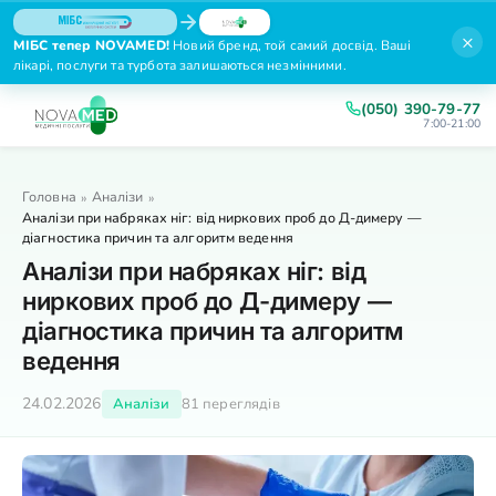
×
МІБС тепер NOVAMED!
Новий бренд, той самий досвід. Ваші
лікарі, послуги та турбота залишаються незмінними.
(050) 390-79-77
7:00-21:00
Головна
Аналізи
»
»
Аналізи при набряках ніг: від ниркових проб до Д-димеру —
діагностика причин та алгоритм ведення
Аналізи при набряках ніг: від
ниркових проб до Д-димеру —
діагностика причин та алгоритм
ведення
24.02.2026
Аналізи
81 переглядів