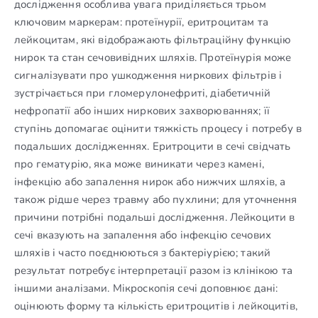
дослідження особлива увага приділяється трьом
ключовим маркерам: протеїнурії, еритроцитам та
лейкоцитам, які відображають фільтраційну функцію
нирок та стан сечовивідних шляхів. Протеїнурія може
сигналізувати про ушкодження ниркових фільтрів і
зустрічається при гломерулонефриті, діабетичній
нефропатії або інших ниркових захворюваннях; її
ступінь допомагає оцінити тяжкість процесу і потребу в
подальших дослідженнях. Еритроцити в сечі свідчать
про гематурію, яка може виникати через камені,
інфекцію або запалення нирок або нижчих шляхів, а
також рідше через травму або пухлини; для уточнення
причини потрібні подальші дослідження. Лейкоцити в
сечі вказують на запалення або інфекцію сечових
шляхів і часто поєднюються з бактеріурією; такий
результат потребує інтерпретації разом із клінікою та
іншими аналізами. Мікроскопія сечі доповнює дані:
оцінюють форму та кількість еритроцитів і лейкоцитів,