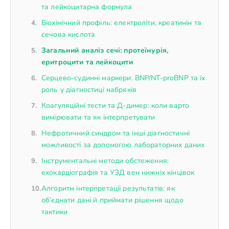
та лейкоцитарна формула
Біохімічний профіль: електроліти, креатинін та
сечова кислота
Загальний аналіз сечі: протеїнурія,
еритроцити та лейкоцити
Серцево-судинні маркери: BNP/NT-proBNP та їх
роль у діагностиці набряків
Коагуляційні тести та Д-димер: коли варто
вимірювати та як інтерпретувати
Нефротичний синдром та інші діагностичні
можливості за допомогою лабораторних даних
Інструментальні методи обстеження:
ехокардіографія та УЗД вен нижніх кінцівок
Алгоритм інтерпретації результатів: як
об’єднати дані й приймати рішення щодо
тактики