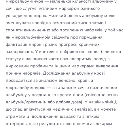
мікроальбумінурії — маленької кількості альбуміну у
сечі, що слугує чутливим маркером раннього
ушкодження нирок. Низький рівень альбуміну може
зменшувати колоїдно-осмотичний тиск плазми і
сприяти виникненню або посиленню набряків, у той час
як мікроальбумінурія свідчить про порушення
фільтрації нирок і ризик прогресії хронічних
захворювань. У контексті набряків ніг оцінка білкового
статусу є важливою частиною алгоритму: поряд з
нирковими пробами та іншими маркерами виявлення
причин набряків. Дослідження альбуміну крові
проводиться за аналізом венозної крові, а
мікроальбумінурію — за аналізом сечі з визначенням
альбуміну у поєднанні з креатиніном (співвідношення
альбумін/креатинін або добова доза). У нашій клініці,
що спеціалізується на медичних аналізах, ви можете
отримати ці дослідження швидко та з чіткою
інтерпретацією результатів, що допомагає лікарям