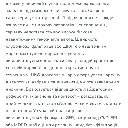
до змін у нирковій функції, але може варіюватися
залежно від м’язової маси, віку та статі. Сечовина
характеризує азот у крові і її підвищення не завжди
означає лише ниркову патологію – зневоднення,
серцеву недостатність або високе білкове
навантаження також впливають. Швидкість
клубочкової фільтрації або ШКФ є більш точним
маркером ступеня ниркової функції та
використовується для класифікації стадій хронічної
хвороби нирок. У поєднанні з креатиніном та
сечовиною ШКФ дозволяє лікарю сформувати картину
діагностики набряків та визначити, чи пов’язані вони з
нирками. Враховується відповідність лабораторних
референтних значень та контекст – дегідратація,
прийом ліків, вік та стан м’язової маси можуть впливати
на значення. У сучасній практиці часто
використовується формула eGFR, наприклад CKD-EPI
або MDRD, щоб оцінити реальну швидкість фільтрації.