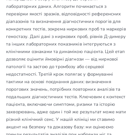
лабораторних даних. Алгоритм починається з
перевірки якості зразків, відповідності референсних
діапазонів та визначення діагностичних порогів для
конкретних тестів, зокрема ниркових проб та маркерів
гемостазу. Далі дані з ниркових проб, рівнів Д-димеру
та інших лабораторних показників інтегруються з
клінічними ознаками та динамікою пацієнта. Цей етап
дозволяє оцінити ймовірні діагнози — від ниркової
патології та застою до тромбозу або серцевої
недостатності. Третій крок полягає у формуванні
тактики на основі поєднання даних: визначення
порогових значень, потрібних повторних аналізів та
подальших діагностичних тестів. Ключовим є контекст
пацієнта, включаючи симптоми, ризики та історію
захворювань, адже один і той же результат може мати
різний клінічний сенс. У нашій клініці ми ставимо
акцент на безпеку та доказову базу: ми оцінюємо
тренди результатів аналізів при набряках ніг та