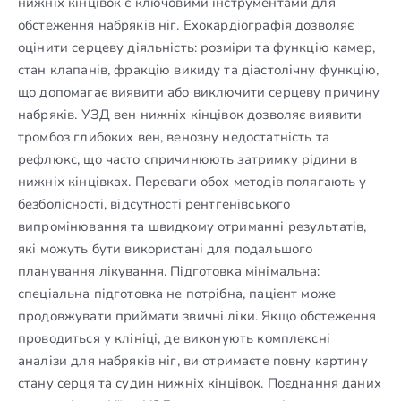
нижніх кінцівок є ключовими інструментами для
обстеження набряків ніг. Ехокардіографія дозволяє
оцінити серцеву діяльність: розміри та функцію камер,
стан клапанів, фракцію викиду та діастолічну функцію,
що допомагає виявити або виключити серцеву причину
набряків. УЗД вен нижніх кінцівок дозволяє виявити
тромбоз глибоких вен, венозну недостатність та
рефлюкс, що часто спричинюють затримку рідини в
нижніх кінцівках. Переваги обох методів полягають у
безболісності, відсутності рентгенівського
випромінювання та швидкому отриманні результатів,
які можуть бути використані для подальшого
планування лікування. Підготовка мінімальна:
спеціальна підготовка не потрібна, пацієнт може
продовжувати приймати звичні ліки. Якщо обстеження
проводиться у клініці, де виконують комплексні
аналізи для набряків ніг, ви отримаєте повну картину
стану серця та судин нижніх кінцівок. Поєднання даних