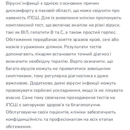
Вірусні інфекції є однією з основних причин
дискомфорту в паховій області, що може свідчити про
наявність ІПСШ. Для їх виявлення клініки пропонують
комплексний тест, що включає аналізи на різні віруси,
такі як ВІЛ, гепатити В та С, а також простий герпес.
Обстеження передбачає взяття зразків крові, сечі або
мазків з уражених ділянок. Результати тестів
допомагають лікарям встановити точний діагноз і
визначити необхідну терапію. Варто зазначити, що
багато вірусів можуть не проявлятися зовнішніми
симптомами, тому регулярна діагностика є дуже
важливою. Додатково, деякі вірусні інфекції можуть
провокувати серйозні ускладнення, якщо їх не лікувати
вчасно. Саме тому своєчасне проходження тестів на
ІПСШ є запорукою здоров’я та благополуччя.
Обслуговуючи своїх пацієнтів, клініки забезпечують
конфіденційність та професіоналізм на всіх етапах
обстеження.