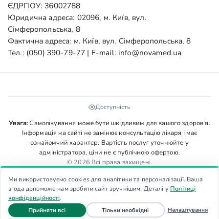
ЄДРПОУ: 36002788
Юридична адреса: 02096, м. Київ, вул.
Сімферопольська, 8
Фактична адреса: м. Київ, вул. Сімферопольська, 8
Тел.:
(050) 390-79-77
| E-mail:
info@novamed.ua
Доступність
Увага:
Самолікування може бути шкідливим для вашого здоров'я.
Інформація на сайті не замінює консультацію лікаря і має
ознайомчий характер. Вартість послуг уточнюйте у
адміністратора, ціни не є публічною офертою.
© 2026 Всі права захищені.
Ми використовуємо cookies для аналітики та персоналізації. Ваша
згода допоможе нам зробити сайт зручнішим. Деталі у
Політиці
конфіденційності
.
файли cookie
файли cookie
Налаштування
Прийняти всі
Тільки необхідні
Головна
Запис
Дзвінок
Меню