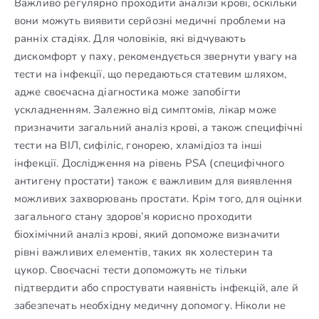
Важливо регулярно проходити аналізи крові, оскільки
вони можуть виявити серйозні медичні проблеми на
ранніх стадіях. Для чоловіків, які відчувають
дискомфорт у паху, рекомендується звернути увагу на
тести на інфекції, що передаються статевим шляхом,
адже своєчасна діагностика може запобігти
ускладненням. Залежно від симптомів, лікар може
призначити загальний аналіз крові, а також специфічні
тести на ВІЛ, сифіліс, гонорею, хламідіоз та інші
інфекції. Дослідження на рівень PSA (специфічного
антигену простати) також є важливим для виявлення
можливих захворювань простати. Крім того, для оцінки
загального стану здоров’я корисно проходити
біохімічний аналіз крові, який допоможе визначити
рівні важливих елементів, таких як холестерин та
цукор. Своєчасні тести допоможуть не тільки
підтвердити або спростувати наявність інфекцій, але й
забезпечать необхідну медичну допомогу. Ніколи не