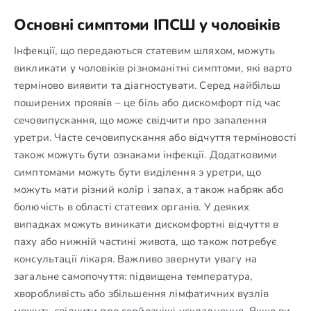
Основні симптоми ІПСШ у чоловіків
Інфекції, що передаються статевим шляхом, можуть
викликати у чоловіків різноманітні симптоми, які варто
терміново виявити та діагностувати. Серед найбільш
поширених проявів – це біль або дискомфорт під час
сечовипускання, що може свідчити про запалення
уретри. Часте сечовипускання або відчуття терміновості
також можуть бути ознаками інфекції. Додатковими
симптомами можуть бути виділення з уретри, що
можуть мати різний колір і запах, а також набряк або
болючість в області статевих органів. У деяких
випадках можуть виникати дискомфортні відчуття в
паху або нижній частині живота, що також потребує
консультації лікаря. Важливо звернути увагу на
загальне самопочуття: підвищена температура,
хворобливість або збільшення лімфатичних вузлів
можуть свідчити про серйозніші ускладнення. Якщо ви