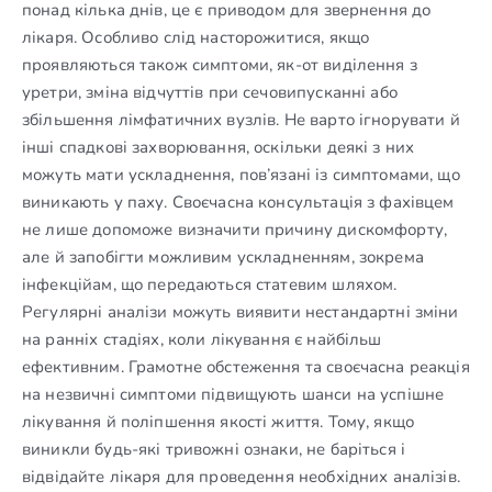
понад кілька днів, це є приводом для звернення до
лікаря. Особливо слід насторожитися, якщо
проявляються також симптоми, як-от виділення з
уретри, зміна відчуттів при сечовипусканні або
збільшення лімфатичних вузлів. Не варто ігнорувати й
інші спадкові захворювання, оскільки деякі з них
можуть мати ускладнення, пов’язані із симптомами, що
виникають у паху. Своєчасна консультація з фахівцем
не лише допоможе визначити причину дискомфорту,
але й запобігти можливим ускладненням, зокрема
інфекційам, що передаються статевим шляхом.
Регулярні аналізи можуть виявити нестандартні зміни
на ранніх стадіях, коли лікування є найбільш
ефективним. Грамотне обстеження та своєчасна реакція
на незвичні симптоми підвищують шанси на успішне
лікування й поліпшення якості життя. Тому, якщо
виникли будь-які тривожні ознаки, не баріться і
відвідайте лікаря для проведення необхідних аналізів.