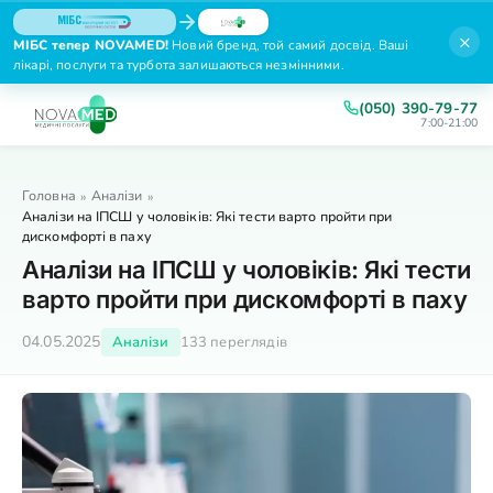
×
МІБС тепер NOVAMED!
Новий бренд, той самий досвід. Ваші
лікарі, послуги та турбота залишаються незмінними.
(050) 390-79-77
7:00-21:00
Головна
Аналізи
»
»
Аналізи на ІПСШ у чоловіків: Які тести варто пройти при
дискомфорті в паху
Аналізи на ІПСШ у чоловіків: Які тести
варто пройти при дискомфорті в паху
04.05.2025
Аналізи
133 переглядів