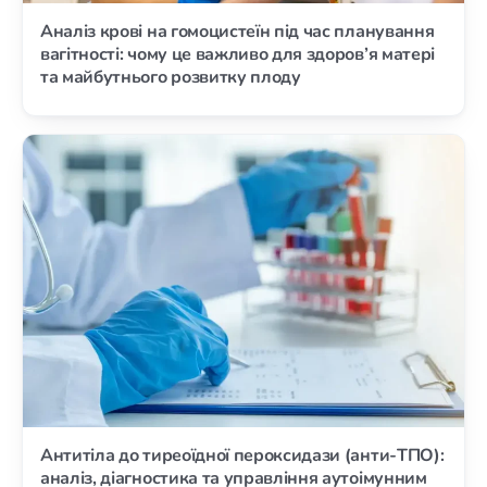
Аналіз крові на гомоцистеїн під час планування
вагітності: чому це важливо для здоров’я матері
та майбутнього розвитку плоду
Антитіла до тиреоїдної пероксидази (анти-ТПО):
аналіз, діагностика та управління аутоімунним