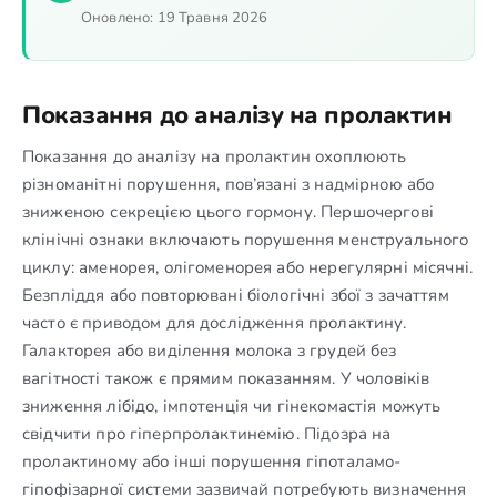
Оновлено:
19 Травня 2026
Показання до аналізу на пролактин
Показання до аналізу на пролактин охоплюють
різноманітні порушення, пов’язані з надмірною або
зниженою секрецією цього гормону. Першочергові
клінічні ознаки включають порушення менструального
циклу: аменорея, олігоменорея або нерегулярні місячні.
Безпліддя або повторювані біологічні збої з зачаттям
часто є приводом для дослідження пролактину.
Галакторея або виділення молока з грудей без
вагітності також є прямим показанням. У чоловіків
зниження лібідо, імпотенція чи гінекомастія можуть
свідчити про гіперпролактинемію. Підозра на
пролактиному або інші порушення гіпоталамо-
гіпофізарної системи зазвичай потребують визначення