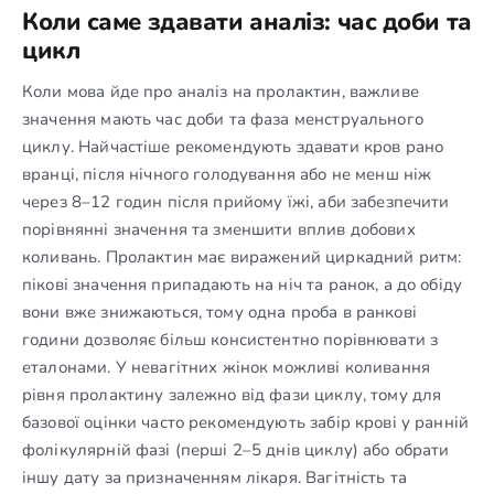
Коли саме здавати аналіз: час доби та
цикл
Коли мова йде про аналіз на пролактин, важливе
значення мають час доби та фаза менструального
циклу. Найчастіше рекомендують здавати кров рано
вранці, після нічного голодування або не менш ніж
через 8–12 годин після прийому їжі, аби забезпечити
порівнянні значення та зменшити вплив добових
коливань. Пролактин має виражений циркадний ритм:
пікові значення припадають на ніч та ранок, а до обіду
вони вже знижаються, тому одна проба в ранкові
години дозволяє більш консистентно порівнювати з
еталонами. У невагітних жінок можливі коливання
рівня пролактину залежно від фази циклу, тому для
базової оцінки часто рекомендують забір крові у ранній
фолікулярній фазі (перші 2–5 днів циклу) або обрати
іншу дату за призначенням лікаря. Вагітність та