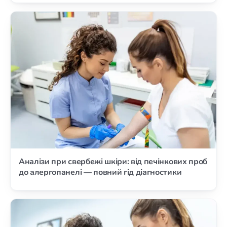
Аналізи при свербежі шкіри: від печінкових проб
до алергопанелі — повний гід діагностики