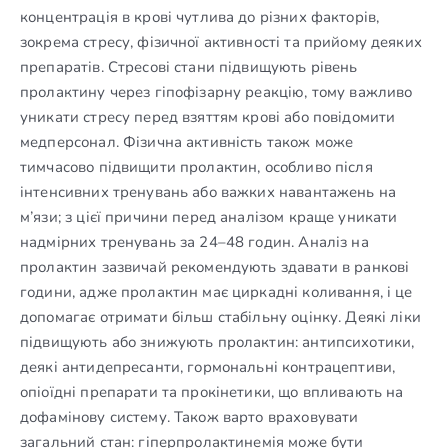
концентрація в крові чутлива до різних факторів,
зокрема стресу, фізичної активності та прийому деяких
препаратів. Стресові стани підвищують рівень
пролактину через гіпофізарну реакцію, тому важливо
уникати стресу перед взяттям крові або повідомити
медперсонал. Фізична активність також може
тимчасово підвищити пролактин, особливо після
інтенсивних тренувань або важких навантажень на
м’язи; з цієї причини перед аналізом краще уникати
надмірних тренувань за 24–48 годин. Аналіз на
пролактин зазвичай рекомендують здавати в ранкові
години, адже пролактин має циркадні коливання, і це
допомагає отримати більш стабільну оцінку. Деякі ліки
підвищують або знижують пролактин: антипсихотики,
деякі антидепресанти, гормональні контрацептиви,
опіоїдні препарати та прокінетики, що впливають на
дофамінову систему. Також варто враховувати
загальний стан: гіперпролактинемія може бути