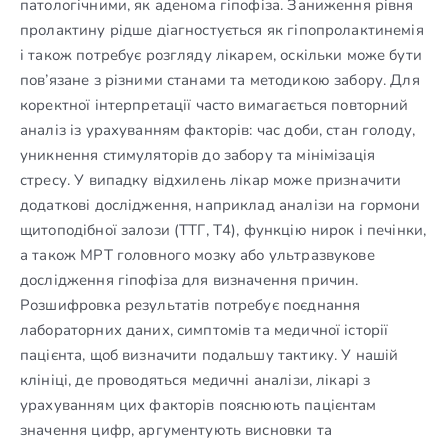
патологічними, як аденома гіпофіза. Заниження рівня
пролактину рідше діагностується як гіпопролактинемія
і також потребує розгляду лікарем, оскільки може бути
пов’язане з різними станами та методикою забору. Для
коректної інтерпретації часто вимагається повторний
аналіз із урахуванням факторів: час доби, стан голоду,
уникнення стимуляторів до забору та мінімізація
стресу. У випадку відхилень лікар може призначити
додаткові дослідження, наприклад аналізи на гормони
щитоподібної залози (ТТГ, Т4), функцію нирок і печінки,
а також МРТ головного мозку або ультразвукове
дослідження гіпофіза для визначення причин.
Розшифровка результатів потребує поєднання
лабораторних даних, симптомів та медичної історії
пацієнта, щоб визначити подальшу тактику. У нашій
клініці, де проводяться медичні аналізи, лікарі з
урахуванням цих факторів пояснюють пацієнтам
значення цифр, аргументують висновки та