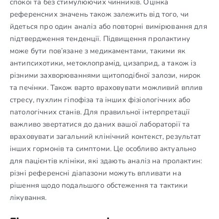
спокої та без стимулюючих чинників. Оцінка
референсних значень також залежить від того, чи
йдеться про один аналіз або повторні вимірювання для
підтвердження тенденції. Підвищення пролактину
може бути пов’язане з медикаментами, такими як
антипсихотики, метоклопрамід, цизаприд, а також із
різними захворюваннями щитоподібної залози, нирок
та печінки. Також варто враховувати можливий вплив
стресу, пухлин гіпофіза та інших фізіологічних або
патологічних станів. Для правильної інтерпретації
важливо звертатися до даних вашої лабораторії та
враховувати загальний клінічний контекст, результат
інших гормонів та симптоми. Це особливо актуально
для пацієнтів клініки, які здають аналіз на пролактин:
різні референсні діапазони можуть впливати на
рішення щодо подальшого обстеження та тактики
лікування.