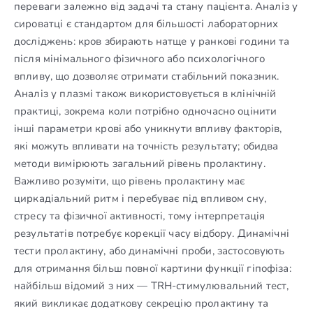
переваги залежно від задачі та стану пацієнта. Аналіз у
сироватці є стандартом для більшості лабораторних
досліджень: кров збирають натще у ранкові години та
після мінімального фізичного або психологічного
впливу, що дозволяє отримати стабільний показник.
Аналіз у плазмі також використовується в клінічній
практиці, зокрема коли потрібно одночасно оцінити
інші параметри крові або уникнути впливу факторів,
які можуть впливати на точність результату; обидва
методи вимірюють загальний рівень пролактину.
Важливо розуміти, що рівень пролактину має
циркадіальний ритм і перебуває під впливом сну,
стресу та фізичної активності, тому інтерпретація
результатів потребує корекції часу відбору. Динамічні
тести пролактину, або динамічні проби, застосовують
для отримання більш повної картини функції гіпофіза:
найбільш відомий з них — TRH-стимулювальний тест,
який викликає додаткову секрецію пролактину та