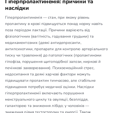
Гіперпролактинемія: причини та
наслідки
Гіперпролактинемія — стан, при якому рівень
пролактину в крові підвищується понад норму навіть
поза періодом лактації. Причини варіюють від
фізіологічних (вагітність, годування грудьми) та
медикаментозних (деякі антидепресанти,
антипсихотики, препарати для контролю артеріального
тиску чи травлення) до патологічних (пролактиноми
гіпофіза, порушення щитоподібної залози, ниркові й
печінкові захворювання). Психоемоційний стрес,
недосипання та деякі харчові фактори можуть
підвищувати пролактин тимчасово, але стабільне
підвищення потребує медичної оцінки. Наслідки
гіперпролактинемії включають порушення
менструального циклу та овуляції, безпліддя,
галакторею та зниження лібідо; у чоловіків —
зниження рівня тестостерону та енергії. Також