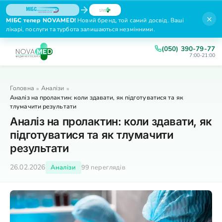
×
МІБС тепер NOVAMED!
Новий бренд, той самий досвід. Ваші
лікарі, послуги та турбота залишаються незмінними.
(050) 390-79-77
7:00-21:00
Головна
Аналізи
»
»
Аналіз на пролактин: коли здавати, як підготуватися та як
тлумачити результати
Аналіз на пролактин: коли здавати, як
підготуватися та як тлумачити
результати
26.02.2026
Аналізи
99 переглядів