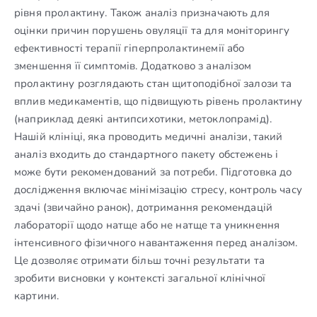
рівня пролактину. Також аналіз призначають для
оцінки причин порушень овуляції та для моніторингу
ефективності терапії гіперпролактинемії або
зменшення її симптомів. Додатково з аналізом
пролактину розглядають стан щитоподібної залози та
вплив медикаментів, що підвищують рівень пролактину
(наприклад деякі антипсихотики, метоклопрамід).
Нашій клініці, яка проводить медичні аналізи, такий
аналіз входить до стандартного пакету обстежень і
може бути рекомендований за потреби. Підготовка до
дослідження включає мінімізацію стресу, контроль часу
здачі (звичайно ранок), дотримання рекомендацій
лабораторії щодо натще або не натще та уникнення
інтенсивного фізичного навантаження перед аналізом.
Це дозволяє отримати більш точні результати та
зробити висновки у контексті загальної клінічної
картини.