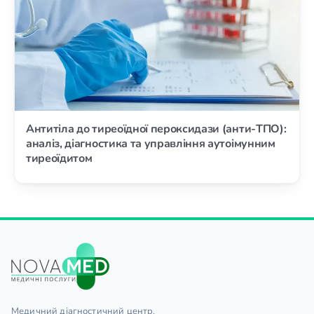
Антитіла до тиреоїдної пероксидази (анти-ТПО):
аналіз, діагностика та управління аутоімунним
тиреоїдитом
Медичний діагностичний центр.