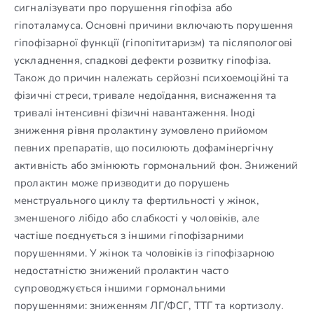
сигналізувати про порушення гіпофіза або
гіпоталамуса. Основні причини включають порушення
гіпофізарної функції (гіпопітитаризм) та післяпологові
ускладнення, спадкові дефекти розвитку гіпофіза.
Також до причин належать серйозні психоемоційні та
фізичні стреси, тривале недоїдання, виснаження та
тривалі інтенсивні фізичні навантаження. Іноді
зниження рівня пролактину зумовлено прийомом
певних препаратів, що посилюють дофамінергічну
активність або змінюють гормональний фон. Знижений
пролактин може призводити до порушень
менструального циклу та фертильності у жінок,
зменшеного лібідо або слабкості у чоловіків, але
частіше поєднується з іншими гіпофізарними
порушеннями. У жінок та чоловіків із гіпофізарною
недостатністю знижений пролактин часто
супроводжується іншими гормональними
порушеннями: зниженням ЛГ/ФСГ, ТТГ та кортизолу.