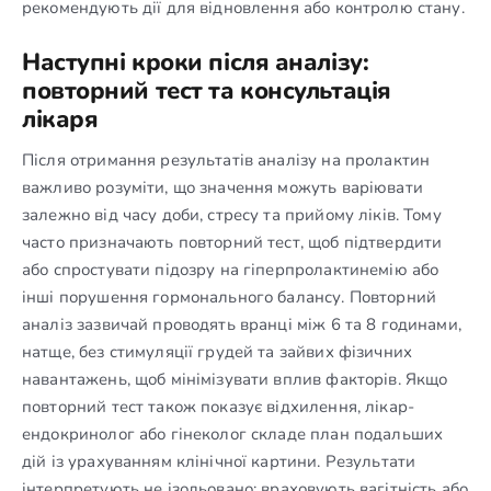
рекомендують дії для відновлення або контролю стану.
Наступні кроки після аналізу:
повторний тест та консультація
лікаря
Після отримання результатів аналізу на пролактин
важливо розуміти, що значення можуть варіювати
залежно від часу доби, стресу та прийому ліків. Тому
часто призначають повторний тест, щоб підтвердити
або спростувати підозру на гіперпролактинемію або
інші порушення гормонального балансу. Повторний
аналіз зазвичай проводять вранці між 6 та 8 годинами,
натще, без стимуляції грудей та зайвих фізичних
навантажень, щоб мінімізувати вплив факторів. Якщо
повторний тест також показує відхилення, лікар-
ендокринолог або гінеколог складе план подальших
дій із урахуванням клінічної картини. Результати
інтерпретують не ізольовано: враховують вагітність або