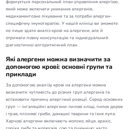
формується персональний план управління алергією,
який може включати уникання алергенів,
медикаментозне лікування та за потреби алерген-
специфічну імунотерапію. У нашій клініці ви зможете
не лише здати аналіз крові на алергени, але й
отримати повну консультацію та індивідуальний
діагностично-алгоритмічний план.
Які алергени можна визначити за
допомогою крові: основні групи та
приклади
За допомогою аналізу крові на алергени можна
визначити чутливість до різних груп алергенів та
встановити причину алергічної реакції. Серед основних
груп — інгаляційні алергени: пилові кліщі, пилок дерев
і трав, плісняві гриби, домашні тварини та їхня лупа.
Харчові алергени включають молоко, яйця, арахіс,
горіхи, рибу та молюсків, сою та пшеницю; часто