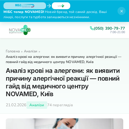
×
МІБС тепер NOVAMED!
Новий бренд, той самий досвід. Ваші
лікарі, послуги та турбота залишаються незмінними.
(050) 390-79-77
7:00-21:00
Головна
Аналізи
»
»
Аналіз крові на алергени: як виявити причину алергічної реакції —
повний гайд від медичного центру NOVAMED, Київ
Аналіз крові на алергени: як виявити
причину алергічної реакції — повний
гайд від медичного центру
NOVAMED, Київ
21.02.2026
Аналізи
74 переглядів