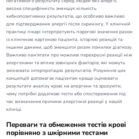
негативного результату серед людей без алергії;
висока специфічність зменшує кількість
хибнопозитивних результатів, що особливо важливо
для підтвердження алергії після скринінгу. У клінічній
практиці лікарі інтерпретують порогові значення разом
із клінічною картиною пацієнта, історією реакцій та
іншими даними, щоб зменшити ризик помилки діагнозу.
Важливо пам’ятати про можливі перехресні реакції між
алергенами та вплив зовнішніх факторів, які можуть
змінювати інтерпретацію результатів. Розуміння цих
концепцій допомагає пацієнтам краще оцінювати
результати аналізу крові на алергени та зрозуміти,
чому потрібні додаткові тести або спостереження під
час визначення причини алергічної реакції у нашій
клініці.
Переваги та обмеження тестів крові
порівняно з шкірними тестами