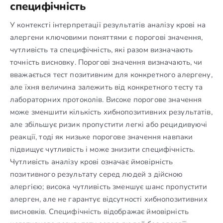
специфічність
У контексті інтерпретації результатів аналізу крові на
алергени ключовими поняттями є порогові значення,
чутливість та специфічність, які разом визначають
точність висновку. Порогові значення визначають, чи
вважається тест позитивним для конкретного алергену,
але їхня величина залежить від конкретного тесту та
лабораторних протоколів. Високе порогове значення
може зменшити кількість хибнопозитивних результатів,
але збільшує ризик пропустити легкі або рецидивуючі
реакції, тоді як низьке порогове значення навпаки
підвищує чутливість і може знизити специфічність.
Чутливість аналізу крові означає ймовірність
позитивного результату серед людей з дійсною
алергією; висока чутливість зменшує шанс пропустити
алерген, але не гарантує відсутності хибнопозитивних
висновків. Специфічність відображає ймовірність