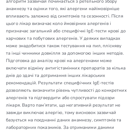
алгоритм зазвичай починається з ретельного збору
анамнезу та оцінки того, які алергени найімовірніше
впливають залежно від симптомів та сезонності. Після
цього лікар визначає коло ймовірних алергенів і
призначає загальний або специфічні IgE-тести крові до
харчових та побутових алергенів. У деяких випадках
може знадобитися також тестування на пил, плісняву
та інші чинники довкілля за допомогою інших методів.
Підготовка до аналізу крові на алергенами може
включати відміну антигістамінних препаратів за кілька
днів до здачі та дотримання інших лікарських
рекомендацій. Результати специфічних IgE-тестів
дозволяють визначити рівень чутливості до конкретних
алергенів та підтвердити або спростувати підозри
лікаря. Варто пам’ятати, що негативний результат не
завжди виключає алергію, тому висновок зазвичай
базується на поєднанні даних анамнезу, симптомів та
лабораторних показників. За отриманими даними