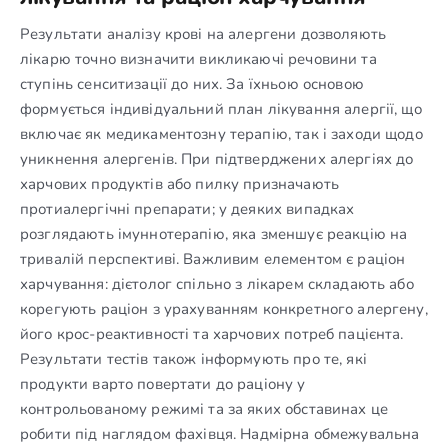
Результати аналізу крові на алергени дозволяють
лікарю точно визначити викликаючі речовини та
ступінь сенситизації до них. За їхньою основою
формується індивідуальний план лікування алергії, що
включає як медикаментозну терапію, так і заходи щодо
уникнення алергенів. При підтверджених алергіях до
харчових продуктів або пилку призначають
протиалергічні препарати; у деяких випадках
розглядають імуннотерапію, яка зменшує реакцію на
тривалій перспективі. Важливим елементом є раціон
харчування: дієтолог спільно з лікарем складають або
корегують раціон з урахуванням конкретного алергену,
його крос-реактивності та харчових потреб пацієнта.
Результати тестів також інформують про те, які
продукти варто повертати до раціону у
контрольованому режимі та за яких обставинах це
робити під наглядом фахівця. Надмірна обмежувальна