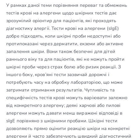
У рамках даної теми порівняння переваг та обмежень
тестів крові на алергени щодо шкірних тестів дає
зрозумілий орієнтир для пацієнтів, які проходять
діагностику алергії. Тести крові на алергени (sIgE)
добре підходять, коли шкірні проби недоступні або
протипоказані через дерматити, екземи або активне
запалення шкіри. Вони також безпечні для дітей
раннього віку та для пацієнтів, які не можуть пройти
шкірні проби через страх болю або ризик реакції. З
іншого боку, кров’яні тести зазвичай дорожчі і
потребують часу на обробку лабораторією, що може
затримати отримання результатів. Чутливість та
специфічність тестів крові можуть варіювати залежно
від конкретного алергену; деякі харчові або пилові
алергени можуть давати менш виражені відповіді в
sIgE порівняно з шкірними пробами. Шкірні тести
дозволяють прямо оцінити реакцію шкіри на конкретні
алергени й часто забезпечують швидкий діагностичний