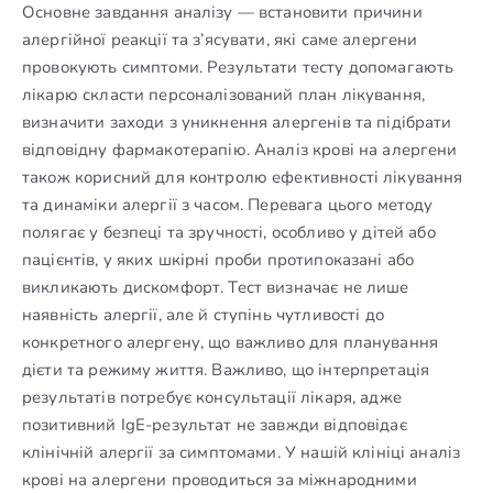
Основне завдання аналізу — встановити причини
алергійної реакції та з’ясувати, які саме алергени
провокують симптоми. Результати тесту допомагають
лікарю скласти персоналізований план лікування,
визначити заходи з уникнення алергенів та підібрати
відповідну фармакотерапію. Аналіз крові на алергени
також корисний для контролю ефективності лікування
та динаміки алергії з часом. Перевага цього методу
полягає у безпеці та зручності, особливо у дітей або
пацієнтів, у яких шкірні проби протипоказані або
викликають дискомфорт. Тест визначає не лише
наявність алергії, але й ступінь чутливості до
конкретного алергену, що важливо для планування
дієти та режиму життя. Важливо, що інтерпретація
результатів потребує консультації лікаря, адже
позитивний IgE-результат не завжди відповідає
клінічній алергії за симптомами. У нашій клініці аналіз
крові на алергени проводиться за міжнародними