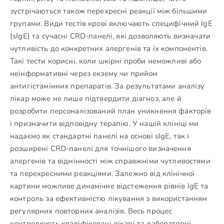
зустрічаються також перехресні реакції між більшими
групами. Види тестів крові включають специфічний IgE
(sIgE) та сучасні CRD-панелі, які дозволяють визначати
чутливість до конкретних алергенів та їх компонентів.
Такі тести корисні, коли шкірні проби неможливі або
неінформативні через екзему чи прийом
антигістамінних препаратів. За результатами аналізу
лікар може не лише підтвердити діагноз, але й
розробити персоналізований план уникнення факторів
і призначити відповідну терапію. У нашій клініці ми
надаємо як стандартні панелі на основі sIgE, так і
розширені CRD-панелі для точнішого визначення
алергенів та відмінності між справжніми чутливостями
та перехресними реакціями. Залежно від клінічної
картини можливе динамічне відстеження рівнів IgE та
контроль за ефективністю лікування з використанням
регулярних повторних аналізів. Весь процес
контролюють кваліфіковані лікарі та лабораторні