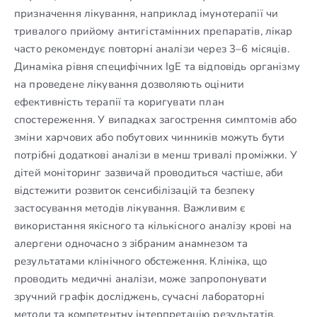
призначення лікування, наприклад імунотерапії чи
тривалого прийому антигістамінних препаратів, лікар
часто рекомендує повторні аналізи через 3–6 місяців.
Динаміка рівня специфічних IgE та відповідь організму
на проведене лікування дозволяють оцінити
ефективність терапії та коригувати план
спостереження. У випадках загострення симптомів або
зміни харчових або побутових чинників можуть бути
потрібні додаткові аналізи в менш тривалі проміжки. У
дітей моніторинг зазвичай проводиться частіше, аби
відстежити розвиток сенсибілізацій та безпеку
застосування методів лікування. Важливим є
використання якісного та кількісного аналізу крові на
алергени одночасно з зібраним анамнезом та
результатами клінічного обстеження. Клініка, що
проводить медичні аналізи, може запропонувати
зручний графік досліджень, сучасні лабораторні
методи та компетентну інтерпретацію результатів.