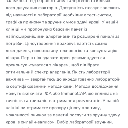
залежності від обраної панелі алергенів та кількості
досліджуваних факторів. Доступність послуг залежить
від наявності в лабораторії необхідних тест-систем,
графіка прийому та зручних умов здачі крові. У нашій
клініці ми пропонуємо базовий пакет із
найпоширенішими алергенами та розширені панелі за
потреби. Ціноутворення враховує вартість самих
досліджень, використану технологію та консультацію
лікаря. Перш ніж здавати кров, рекомендується
проконсультуватися з лікарем, щоб підібрати
оптимальний спектр алергенів. Якість лабораторії
важлива — звертайтесь до акредитованих лабораторій
із сертифікованими методиками. Методи дослідження
можуть включати ІФА або ImmunoCAP, що впливає на
точність та тривалість отримання результатів. У нашій
клініці ви отримаєте прозору цінову політику,
можливості знижок за пакетні послуги та зручну здачу
крові з онлайн-записом. Вибір лабораторії зручний,