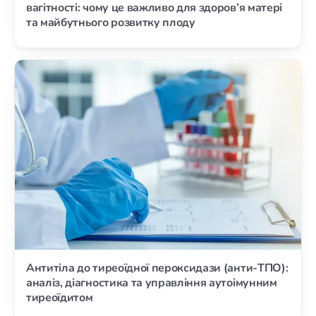
вагітності: чому це важливо для здоров’я матері
та майбутнього розвитку плоду
Антитіла до тиреоїдної пероксидази (анти-ТПО):
аналіз, діагностика та управління аутоімунним
тиреоїдитом